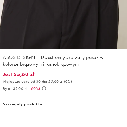
ASOS DESIGN – Dwustronny skórzany pasek w
kolorze brązowym i jasnobrązowym
Jest 55,60 zł
Jest 55,60 zł. Najlepsza cena od 30 dni 55,60 zł (0%). Było 139,
Najlepsza cena od 30 dni 55,60 zł
(
0%
)
Było 139,00 zł
(
-60%
)
Szczegóły produktu