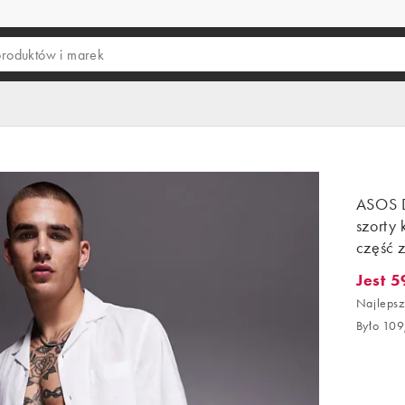
ASOS D
szorty 
część 
Jest 5
Jest 59,
Najlepsz
Było 109