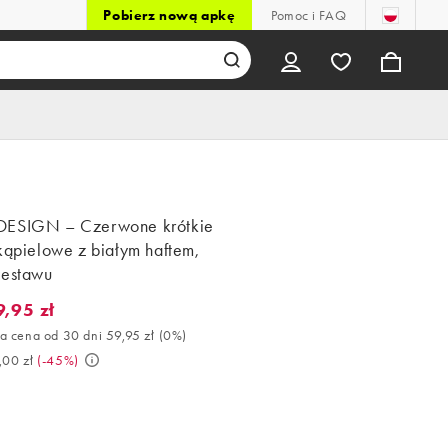
Pobierz nową apkę
Pomoc i FAQ
ESIGN – Czerwone krótkie
kąpielowe z białym haftem,
zestawu
9,95 zł
95 zł. Najlepsza cena od 30 dni 59,95 zł (0%). Było 109,00 zł. (-4
a cena od 30 dni 59,95 zł
(
0%
)
,00 zł
(
-45%
)