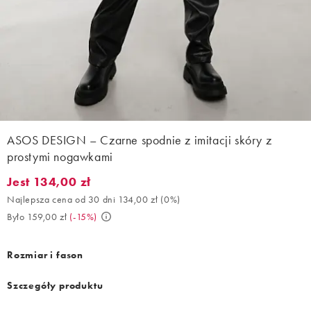
ASOS DESIGN – Czarne spodnie z imitacji skóry z
prostymi nogawkami
Jest 134,00 zł
Jest 134,00 zł. Najlepsza cena od 30 dni 134,00 zł (0%). Było 15
Najlepsza cena od 30 dni 134,00 zł
(
0%
)
Było 159,00 zł
(
-15%
)
Rozmiar i fason
Szczegóły produktu