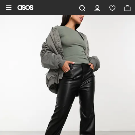
Pomiń i przejdź do głównej zawartości