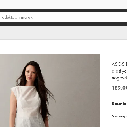
ASOS 
elastyc
nogaw
189,0
189,00 
Rozmiar
Szczegó