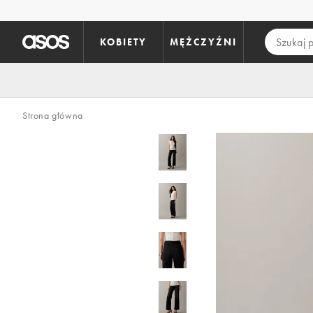
Pomiń i przejdź do głównej zawartości
KOBIETY
MĘŻCZYŹNI
Strona główna