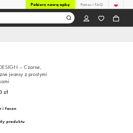
Pobierz nową apkę
Pomoc i FAQ
DESIGN – Czarne,
zne jeansy z prostymi
kami
0 zł
zł
 i fason
ły produktu