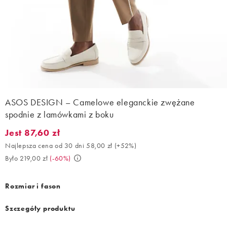
ASOS DESIGN – Camelowe eleganckie zwężane
spodnie z lamówkami z boku
Jest 87,60 zł
Jest 87,60 zł. Najlepsza cena od 30 dni 58,00 zł (+52%). Było 21
Najlepsza cena od 30 dni 58,00 zł
(
+52%
)
Było 219,00 zł
(
-60%
)
Rozmiar i fason
Szczegóły produktu