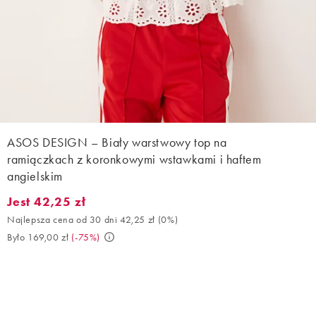
ASOS DESIGN – Biały warstwowy top na
ramiączkach z koronkowymi wstawkami i haftem
angielskim
Jest 42,25 zł
Jest 42,25 zł. Najlepsza cena od 30 dni 42,25 zł (0%). Było 169,0
Najlepsza cena od 30 dni 42,25 zł
(
0%
)
Było 169,00 zł
(
-75%
)