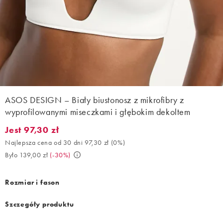
ASOS DESIGN – Biały biustonosz z mikrofibry z
wyprofilowanymi miseczkami i głębokim dekoltem
Jest 97,30 zł
Jest 97,30 zł. Najlepsza cena od 30 dni 97,30 zł (0%). Było 139,0
Najlepsza cena od 30 dni 97,30 zł
(
0%
)
Było 139,00 zł
(
-30%
)
Rozmiar i fason
Szczegóły produktu