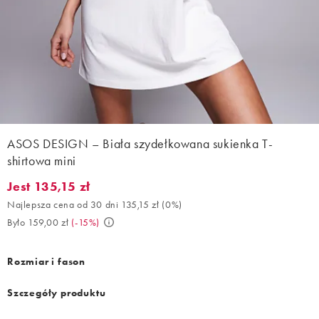
ASOS DESIGN – Biała szydełkowana sukienka T-
shirtowa mini
Jest 135,15 zł
Jest 135,15 zł. Najlepsza cena od 30 dni 135,15 zł (0%). Było 159
Najlepsza cena od 30 dni 135,15 zł
(
0%
)
Było 159,00 zł
(
-15%
)
Rozmiar i fason
Szczegóły produktu