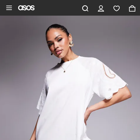
Pomiń i przejdź do głównej zawartości