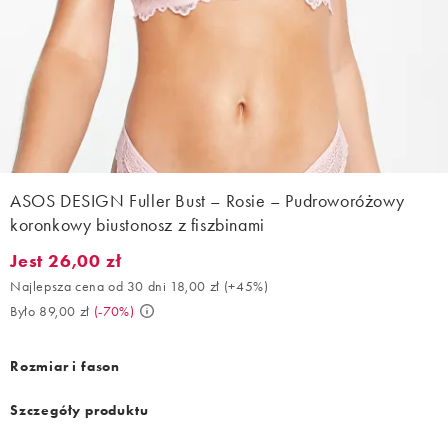
ASOS DESIGN Fuller Bust – Rosie – Pudroworóżowy
koronkowy biustonosz z fiszbinami
Jest 26,00 zł
Jest 26,00 zł. Najlepsza cena od 30 dni 18,00 zł (+45%). Było 89
Najlepsza cena od 30 dni 18,00 zł
(
+45%
)
Było 89,00 zł
(
-70%
)
Rozmiar i fason
Szczegóły produktu