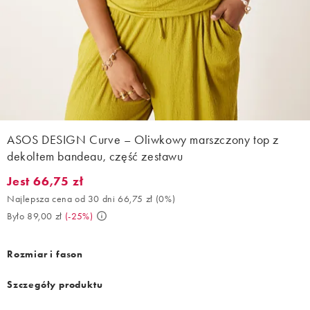
ASOS DESIGN Curve – Oliwkowy marszczony top z
dekoltem bandeau, część zestawu
Jest 66,75 zł
Jest 66,75 zł. Najlepsza cena od 30 dni 66,75 zł (0%). Było 89,0
Najlepsza cena od 30 dni 66,75 zł
(
0%
)
Było 89,00 zł
(
-25%
)
Rozmiar i fason
Szczegóły produktu