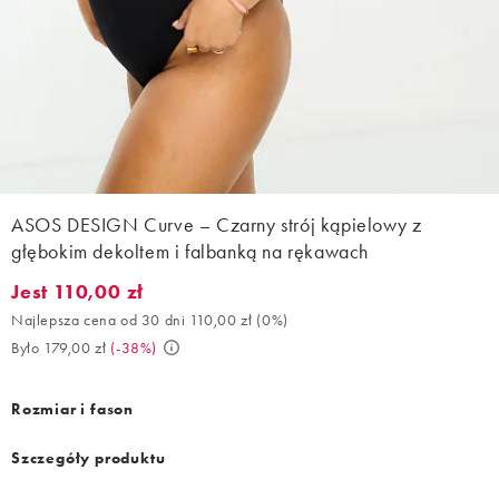
ASOS DESIGN Curve – Czarny strój kąpielowy z
głębokim dekoltem i falbanką na rękawach
Jest 110,00 zł
Jest 110,00 zł. Najlepsza cena od 30 dni 110,00 zł (0%). Było 179
Najlepsza cena od 30 dni 110,00 zł
(
0%
)
Było 179,00 zł
(
-38%
)
Rozmiar i fason
Szczegóły produktu