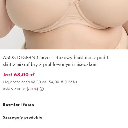
ASOS DESIGN Curve – Beżowy biustonosz pod T-
shirt z mikrofibry z profilowanymi miseczkami
Jest 68,00 zł
Jest 68,00 zł. Najlepsza cena od 30 dni 54,00 zł (+26%). Było 99
Najlepsza cena od 30 dni 54,00 zł
(
+26%
)
Było 99,00 zł
(
-31%
)
Rozmiar i fason
Szczegóły produktu