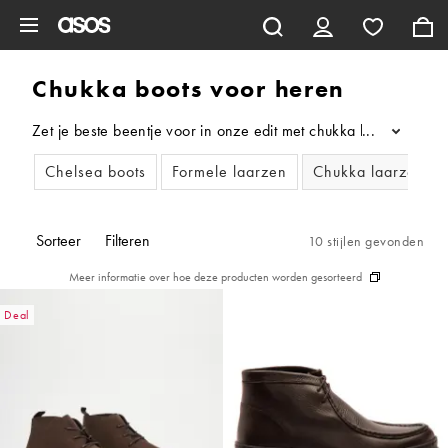
Ga direct naar inhoud
Chukka boots voor heren
Zet je beste beentje voor in onze edit met chukka boots voor h
...
Chelsea boots
Formele laarzen
Chukka laarzen
Sorteer
Filteren
10 stijlen gevonden
Meer informatie over hoe deze producten worden gesorteerd
Deal