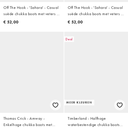
Off The Hook - 'Sahara' - Casual
Off The Hook - 'Sahara' - Casual
suède chukka boots met veters in
suède chukka boots met veters in
bruin
zwart
€ 52,00
€ 52,00
Deal
MEER KLEUREN
Thomas Crick - Amway -
Timberland - Halfhoge
Enkelhoge chukka boots met
waterbestendige chukka boots