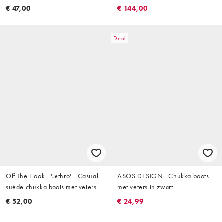
veters in donkerbruin
met veters in beige
€ 47,00
€ 144,00
Deal
Off The Hook - 'Jethro' - Casual
ASOS DESIGN - Chukka boots
suède chukka boots met veters in
met veters in zwart
donkertaupe
€ 52,00
€ 24,99