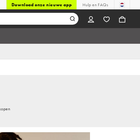
Download onze nieuwe app
Hulp en FAQs
 kopen