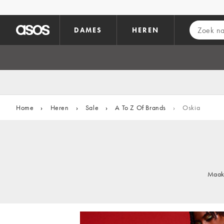
Ga direct naar inhoud
DAMES
HEREN
Home
›
Heren
›
Sale
›
A To Z Of Brands
›
Oskia
Maak 