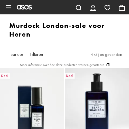
Ga direct naar inhoud
Murdock London-sale voor
Heren
Sorteer
Filteren
4 stijlen gevonden
Meer informatie over hoe deze producten worden gesorteerd
Deal
Deal