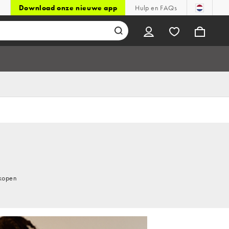
Download onze nieuwe app
Hulp en FAQs
 kopen