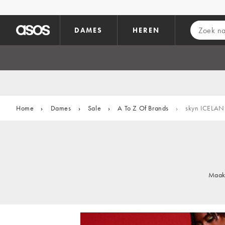
Ga direct naar inhoud
DAMES
HEREN
Home
›
Dames
›
Sale
›
A To Z Of Brands
›
skyn ICELA
Maak 