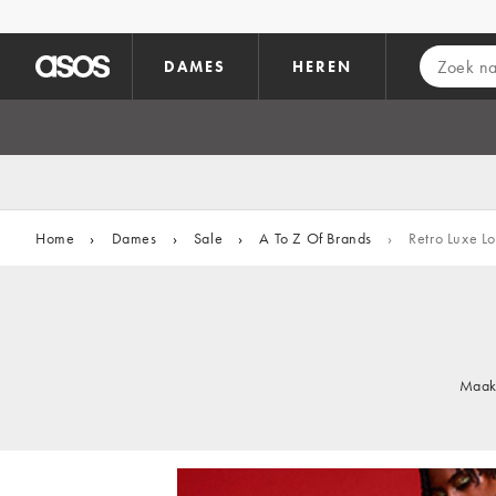
Ga direct naar inhoud
DAMES
HEREN
Home
›
Dames
›
Sale
›
A To Z Of Brands
›
Retro Luxe L
Maak 