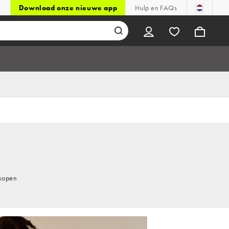
Download onze nieuwe app
Hulp en FAQs
 kopen