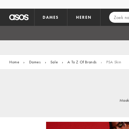
Ga direct naar inhoud
DAMES
HEREN
Home
›
Dames
›
Sale
›
A To Z Of Brands
›
PSA Skin
Maak 