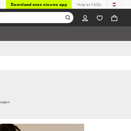
Download onze nieuwe app
Hulp en FAQs
 kopen