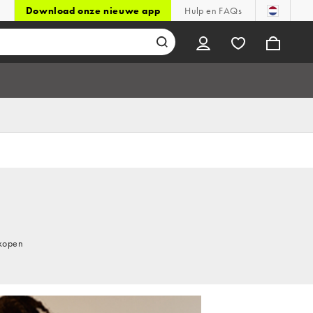
Download onze nieuwe app
Hulp en FAQs
 kopen