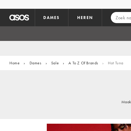
Ga direct naar inhoud
DAMES
HEREN
Home
›
Dames
›
Sale
›
A To Z Of Brands
›
Hot Tuna
Maak 