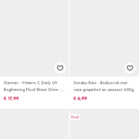
Garnier - Vitamin C Daily UV
Sunday Rain - Bodyscrub met
Brightening Fluid Sheer Glow -
roze grapefruit en zeezout 400g
Moisturizer met vitamine C
€ 17,99
€ 6,99
SPF50+, 40ml
Deal