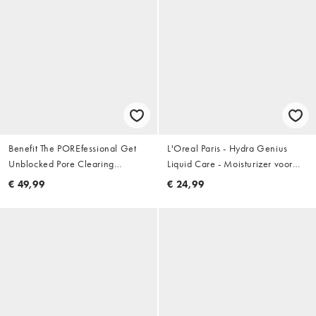
Benefit The POREfessional Get
L'Oreal Paris - Hydra Genius
Unblocked Pore Clearing
Liquid Care - Moisturizer voor
reinigingsolie, 147ml
gevoelige huid 70 ml
€ 49,99
€ 24,99