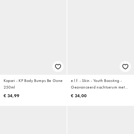
Kopari - KP Body Bumps Be Gone
e.l.f. - Skin - Youth Boosting -
250ml
Geavanceerd nachtserum met
retinoïden
€ 34,99
€ 24,00