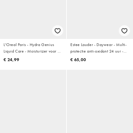
L'Oreal Paris - Hydra Genius
Estee Lauder - Daywear - Multi-
Liquid Care - Moisturizer voor de
protectie anti-oxidant 24 uur -
gecombineerde huid 70 ml
Vochtinbrengende crème SPF 15
€ 24,99
€ 65,00
- 50ml