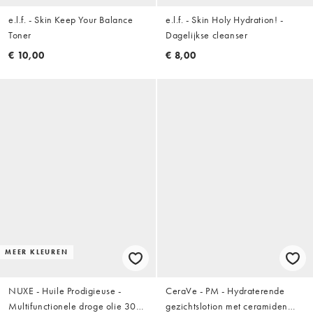
e.l.f. - Skin Keep Your Balance
e.l.f. - Skin Holy Hydration! -
Toner
Dagelijkse cleanser
€ 10,00
€ 8,00
MEER KLEUREN
NUXE - Huile Prodigieuse -
CeraVe - PM - Hydraterende
Multifunctionele droge olie 30
gezichtslotion met ceramiden