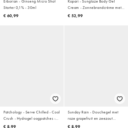
Erborian - Ginseng Micro Shot
Kopari - Sunglaze Body Gel
Starter 0,1% - 30ml
Cream - Zonnebrandcrème met
SPF 50
€ 60,99
€ 52,99
Patchology - Serve Chilled - Cool
Sunday Rain - Douchegel met
Crush - Hydrogel oogpatches -
roze grapefruit en zeezout
enkel
520ml
€ 8,99
€ 8,99