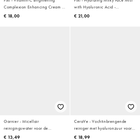
Complexion Enhancing Cream -
with Hyaluronic Acid -
Crème met vitamine C 25ml
Hydraterende gezichtsmist met
€ 18,00
€ 21,00
hyaluronzuur 80ml
Garnier - Micellair
CeraVe - Vochtinbrengende
reinigingswater voor de
reiniger met hyaluronzuur voor
gevoelige huid 400ml
de normale tot droge huid: 236
€ 13,49
€ 18,99