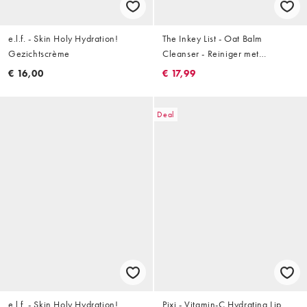
e.l.f. - Skin Holy Hydration!
The Inkey List - Oat Balm
Gezichtscrème
Cleanser - Reiniger met
haverbalsem: 150ml
€ 16,00
€ 17,99
Deal
e.l.f. - Skin Holy Hydration!
Pixi - Vitamin-C Hydrating Lip