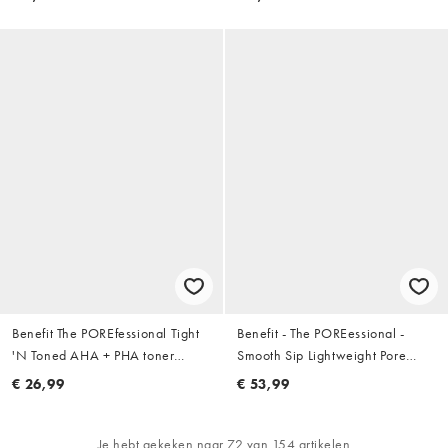
Benefit The POREfessional Tight
Benefit - The POREessional -
'N Toned AHA + PHA toner
Smooth Sip Lightweight Pore
schuim mini, 60ml
Smoothing Moisturiser 50Ml
€ 26,99
€ 53,99
Je hebt gekeken naar 72 van 154 artikelen