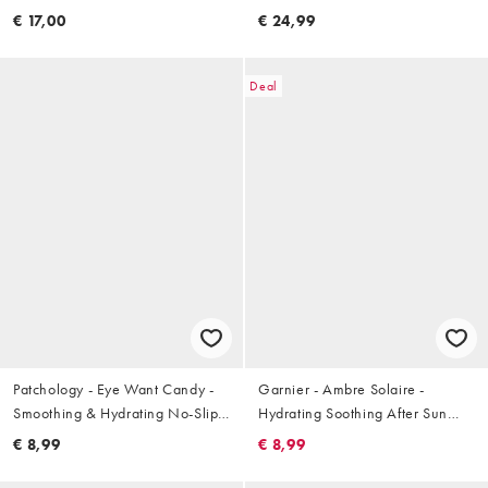
ml
voor de normale tot droge huid:
€ 17,00
€ 24,99
52 ml
Deal
Patchology - Eye Want Candy -
Garnier - Ambre Solaire -
Smoothing & Hydrating No-Slip
Hydrating Soothing After Sun
Eye Patches - Single - Eén set
Lotion - Aftersun-lotion 400ml
€ 8,99
€ 8,99
oogpatches