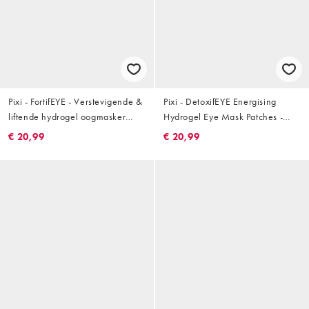
Pixi - FortifEYE - Verstevigende &
Pixi - DetoxifEYE Energising
liftende hydrogel oogmasker
Hydrogel Eye Mask Patches -
patches - 30 paar
Oogpatches - 30 paar
€ 20,99
€ 20,99