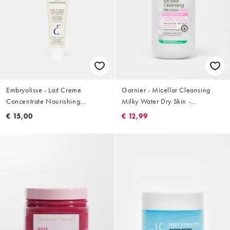
Embryolisse - Lait Creme
Garnier - Micellar Cleansing
Concentrate Nourishing
Milky Water Dry Skin -
Moisturiser - Voedende
Gezichtsreiniger 400 ml
€ 15,00
€ 12,99
moisturizer 30 ml