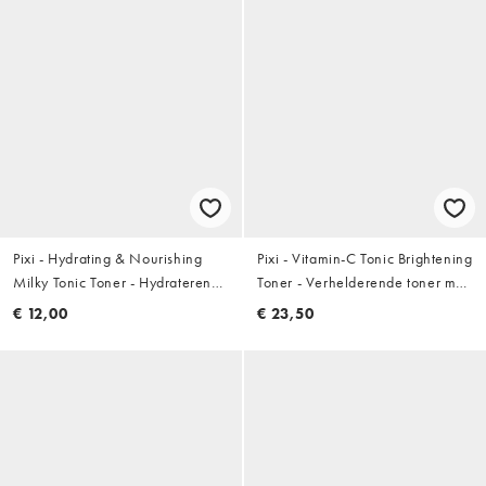
Pixi - Hydrating & Nourishing
Pixi - Vitamin-C Tonic Brightening
Milky Tonic Toner - Hydraterende
Toner - Verhelderende toner met
en voedende toner 100ml
vitamine C 250ml
€ 12,00
€ 23,50