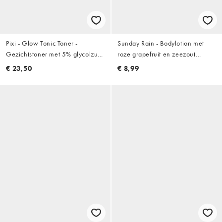
Pixi - Glow Tonic Toner -
Sunday Rain - Bodylotion met
Gezichtstoner met 5% glycolzuur
roze grapefruit en zeezout
250 ml
520ml
€ 23,50
€ 8,99