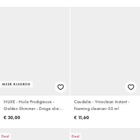
MEER KLEUREN
NUXE - Huile Prodigieuse -
Caudalie - Vinoclean Instant -
Golden Shimmer - Droge olie:
Foaming cleanser 50 ml
50ml
€ 30,00
€ 11,60
Deal
Deal