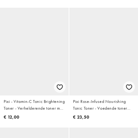
ml
Pixi - Vitamin-C Tonic Brightening
Pixi Rose-Infused Nourishing
Toner - Verhelderende toner met
Tonic Toner - Voedende toner
vitamine C 100ml
met rozen 250ml
€ 12,00
€ 23,50