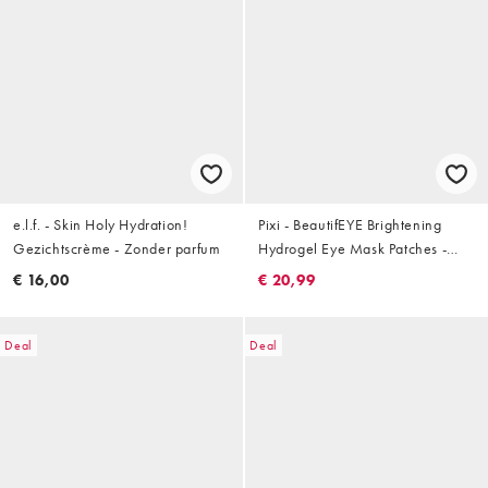
e.l.f. - Skin Holy Hydration!
Pixi - BeautifEYE Brightening
Gezichtscrème - Zonder parfum
Hydrogel Eye Mask Patches -
Oogmasker patches - 30 paar
€ 16,00
€ 20,99
Deal
Deal