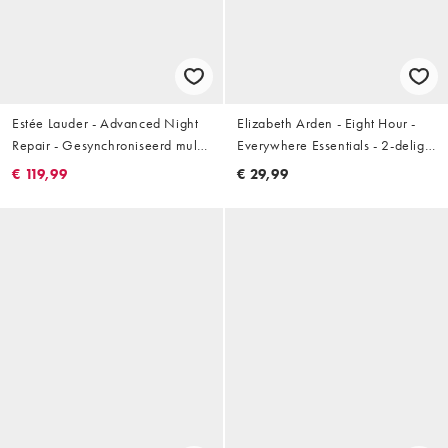
Estée Lauder - Advanced Night
Elizabeth Arden - Eight Hour -
Repair - Gesynchroniseerd multi-
Everywhere Essentials - 2-delige
herstellend complex - 50ml
cadeauset, bespaar 63%
€ 119,99
€ 29,99