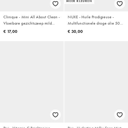
MEER KLEUREN
Clinique - Mini All About Clean -
NUXE - Huile Prodigieuse -
Vloeibare gezichtszeep mild
Multifunctionele droge olie 50
30ml
ml
€ 17,00
€ 30,00
Pixi - Vitamin-C Brightening
Pixi - Hydrating Milky Face Mist