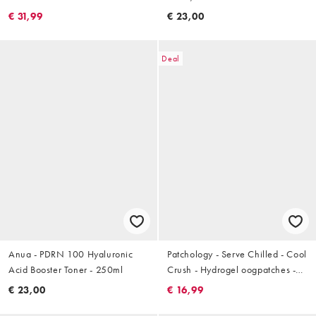
€ 31,99
€ 23,00
Deal
Anua - PDRN 100 Hyaluronic
Patchology - Serve Chilled - Cool
Acid Booster Toner - 250ml
Crush - Hydrogel oogpatches -
Set van 5
€ 23,00
€ 16,99