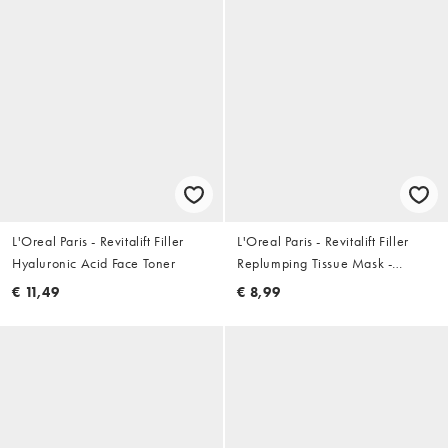
L'Oreal Paris - Revitalift Filler
L'Oreal Paris - Revitalift Filler
Hyaluronic Acid Face Toner
Replumping Tissue Mask -
Opvullend weefselmasker
€ 11,49
€ 8,99