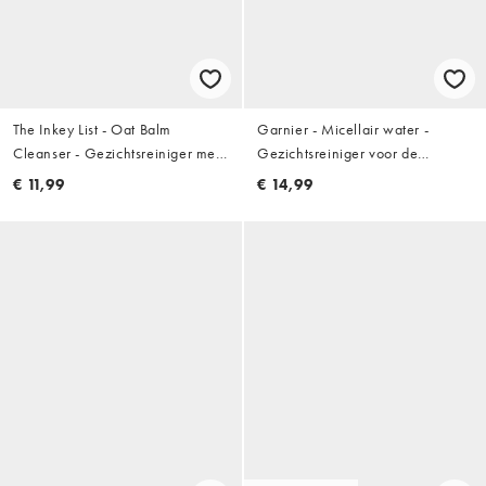
The Inkey List - Oat Balm
Garnier - Micellair water -
Cleanser - Gezichtsreiniger met
Gezichtsreiniger voor de
haver 50ml
gevoelige huid 700ml
€ 11,99
€ 14,99