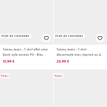
PLUS DE COULEURS
PLUS DE COULEURS
Tommy Jeans - T-shirt effet color
Tommy Jeans - T-shirt
block style années 90 - Bleu
décontracté avec imprimé au dos
marine
- Noir
31,99 €
35,99 €
Réduc
Réduc