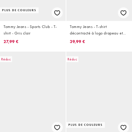
PLUS DE COULEURS
Tommy Jeans - Sports Club - T-
Tommy Jeans - T-shirt
shirt - Gris clair
décontracté à logo drapeau et
rayures - Jaune
27,99 €
39,99 €
Réduc
Réduc
PLUS DE COULEURS