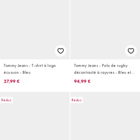
Tommy Jeans - T-shirt à logo
Tommy Jeans - Polo de rugby
écusson - Bleu
décontracté à rayures - Bleu et
rouge
27,99 €
94,99 €
Réduc
Réduc