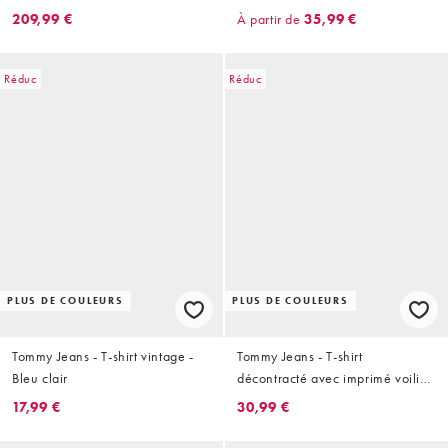
Noir
209,99 €
À partir de
35,99 €
Réduc
Réduc
PLUS DE COULEURS
PLUS DE COULEURS
Tommy Jeans - T-shirt vintage -
Tommy Jeans - T-shirt
Bleu clair
décontracté avec imprimé voilier
au dos - Beige
17,99 €
30,99 €