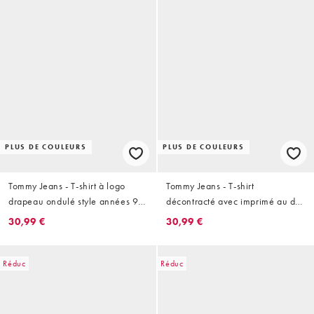
PLUS DE COULEURS
PLUS DE COULEURS
Tommy Jeans - T-shirt à logo
Tommy Jeans - T-shirt
drapeau ondulé style années 90
décontracté avec imprimé au dos
- Bleu marine délavé
- Blanc
30,99 €
30,99 €
Réduc
Réduc