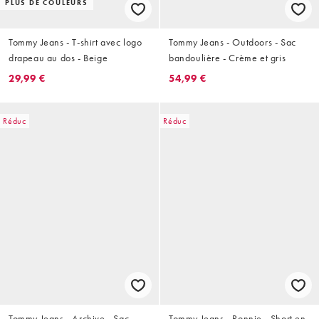
PLUS DE COULEURS
Tommy Jeans - T-shirt avec logo
Tommy Jeans - Outdoors - Sac
drapeau au dos - Beige
bandoulière - Crème et gris
29,99 €
54,99 €
Réduc
Réduc
Tommy Jeans - Archive - Sac
Tommy Jeans - Ronnie - Short en