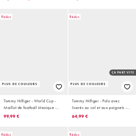
Réduc
Réduc
ÇA PART VITE
PLUS DE COULEURS
PLUS DE COULEURS
Tommy Hilfiger - World Cup -
Tommy Hilfiger - Polo avec
Maillot de football Mexique -
liserés au col et aux poignets -
Vert
Blanc
99,99 €
64,99 €
Réduc
Réduc