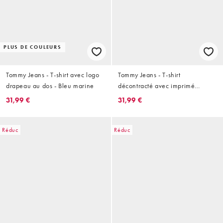
PLUS DE COULEURS
Tommy Jeans - T-shirt avec logo
Tommy Jeans - T-shirt
drapeau au dos - Bleu marine
décontracté avec imprimé
fantaisie au dos - Kaki
31,99 €
31,99 €
Réduc
Réduc