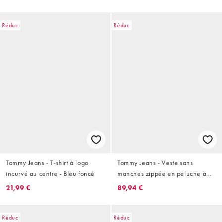
Réduc
Réduc
Tommy Jeans - T-shirt à logo
Tommy Jeans - Veste sans
incurvé au centre - Bleu foncé
manches zippée en peluche à
motifs - Marron
21,99 €
89,94 €
Réduc
Réduc