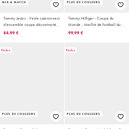
MIX & MATCH
PLUS DE COULEURS
Tommy Jeans - Veste camionneur
Tommy Hilfiger - Coupe du
d'ensemble coupe décontractée
Monde - Maillot de football du
- Bleu foncé délavé
Brésil - Jaune
84,99 €
99,99 €
Réduc
Réduc
PLUS DE COULEURS
PLUS DE COULEURS