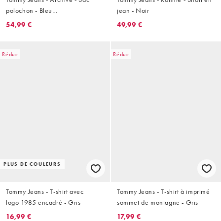
polochon - Bleu
jean - Noir
marine/rouge/blanc
54,99 €
49,99 €
Réduc
Réduc
PLUS DE COULEURS
Tommy Jeans - T-shirt avec
Tommy Jeans - T-shirt à imprimé
logo 1985 encadré - Gris
sommet de montagne - Gris
16,99 €
17,99 €