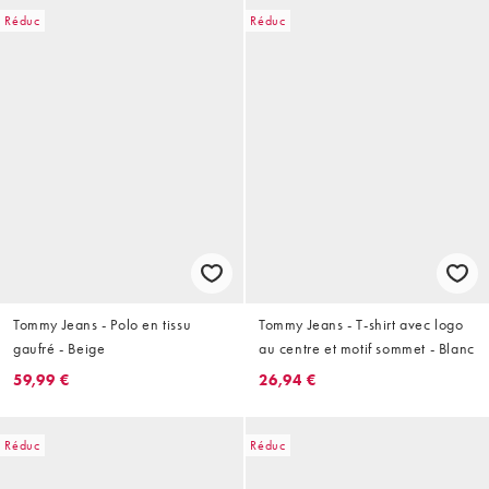
Réduc
Réduc
Tommy Jeans - Polo en tissu
Tommy Jeans - T-shirt avec logo
gaufré - Beige
au centre et motif sommet - Blanc
59,99 €
26,94 €
Réduc
Réduc