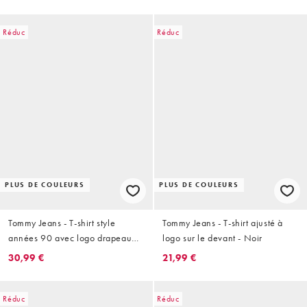
Réduc
Réduc
PLUS DE COULEURS
PLUS DE COULEURS
Tommy Jeans - T-shirt style
Tommy Jeans - T-shirt ajusté à
années 90 avec logo drapeau
logo sur le devant - Noir
ondoyant - Beige
30,99 €
21,99 €
Réduc
Réduc