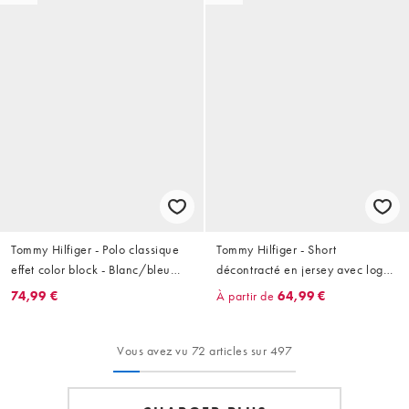
Tommy Hilfiger - Polo classique
Tommy Hilfiger - Short
effet color block - Blanc/bleu
décontracté en jersey avec logo
marine
drapeau - Bleu marine
74,99 €
À partir de
64,99 €
Vous avez vu 72 articles sur 497