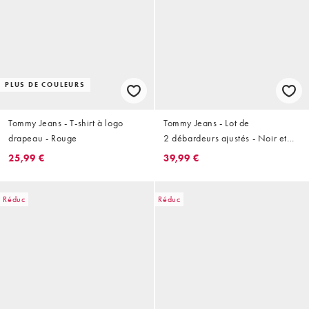
PLUS DE COULEURS
Tommy Jeans - T-shirt à logo
Tommy Jeans - Lot de
drapeau - Rouge
2 débardeurs ajustés - Noir et
blanc
25,99 €
39,99 €
Réduc
Réduc