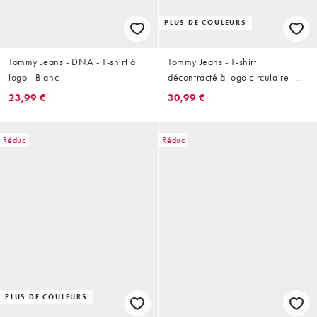
PLUS DE COULEURS
Tommy Jeans - DNA - T-shirt à
Tommy Jeans - T-shirt
logo - Blanc
décontracté à logo circulaire -
Bleu marine
23,99 €
30,99 €
Réduc
Réduc
PLUS DE COULEURS