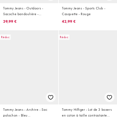
Tommy Jeans - Outdoors -
Tommy Jeans - Sports Club -
Sacoche bandoulière -
Casquette - Rouge
Crème/gris
39,99 €
42,99 €
Réduc
Réduc
Tommy Jeans - Archive - Sac
Tommy Hilfiger - Lot de 3 boxers
polochon - Bleu
en coton à taille contrastante