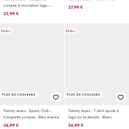
unisexe à inscription logo -
27,99 €
Crème
23,99 €
Réduc
Réduc
PLUS DE COULEURS
PLUS DE COULEURS
Tommy Jeans - Sports Club -
Tommy Jeans - T-shirt ajusté à
Casquette unisexe - Bleu marine
logo sur le devant - Blanc
36,99 €
26,99 €