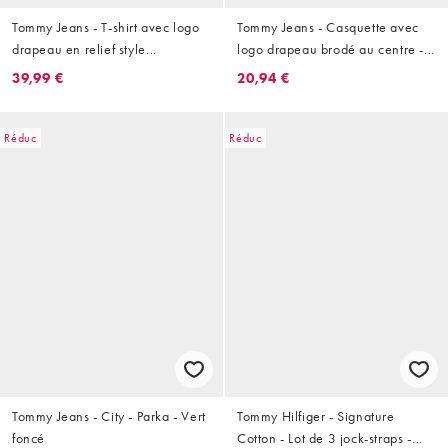
Tommy Jeans - T-shirt avec logo
Tommy Jeans - Casquette avec
drapeau en relief style
logo drapeau brodé au centre -
années 90 - Noir délavé
Fauve
39,99 €
20,94 €
Réduc
Réduc
Tommy Jeans - City - Parka - Vert
Tommy Hilfiger - Signature
foncé
Cotton - Lot de 3 jock-straps -