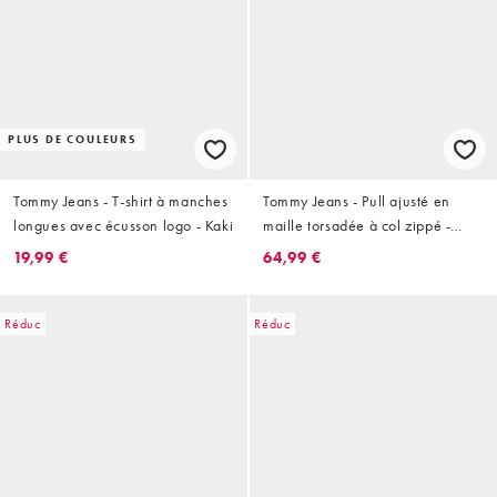
PLUS DE COULEURS
Tommy Jeans - T-shirt à manches
Tommy Jeans - Pull ajusté en
longues avec écusson logo - Kaki
maille torsadée à col zippé -
Taupe
19,99 €
64,99 €
Réduc
Réduc