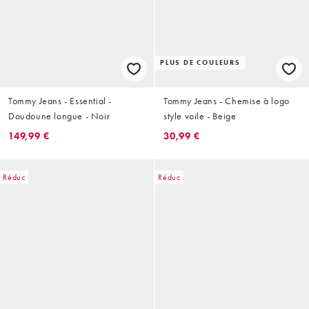
PLUS DE COULEURS
Tommy Jeans - Essential -
Tommy Jeans - Chemise à logo
Doudoune longue - Noir
style voile - Beige
149,99 €
30,99 €
Réduc
Réduc