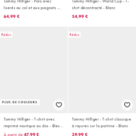
Tommy Hilfiger - Polo avec
Tommy Hilfiger - World Cup - T-
liserés au col et aux poignets -
shirt décontracté - Blanc
Bleu marine
64,99 €
54,99 €
Réduc
Réduc
PLUS DE COULEURS
Tommy Hilfiger - T-shirt avec
Tommy Hilfiger - T-shirt classique
imprimé nautique au dos - Bleu
à rayures sur la poitrine - Blanc
clair
À partir de
47,99 €
39,99 €