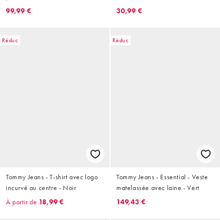
marine/rouge/blanc
bleue/verte - Noir
99,99 €
30,99 €
Réduc
Réduc
Tommy Jeans - T-shirt avec logo
Tommy Jeans - Essential - Veste
incurvé au centre - Noir
matelassée avec laine - Vert
À partir de
18,99 €
149,43 €