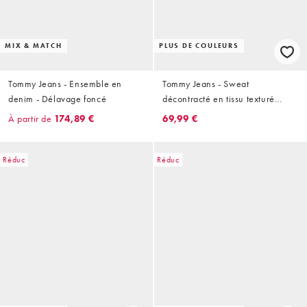
MIX & MATCH
PLUS DE COULEURS
Tommy Jeans - Ensemble en
Tommy Jeans - Sweat
denim - Délavage foncé
décontracté en tissu texturé
gaufré - Kaki
À partir de
174,89 €
69,99 €
Réduc
Réduc