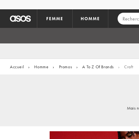
Aller au contenu principal
FEMME
HOMME
Accueil
›
Homme
›
Promos
›
A To Z Of Brands
›
Craft
Mais n