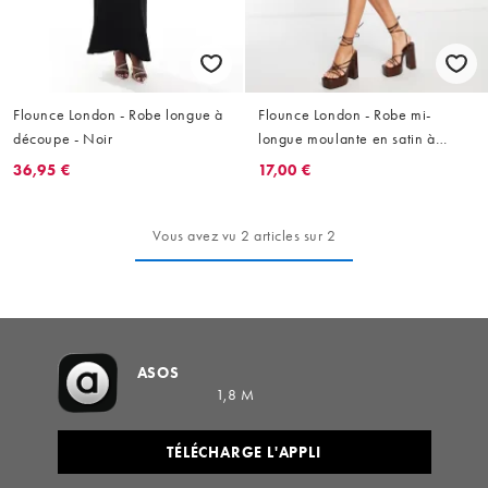
Flounce London - Robe longue à
Flounce London - Robe mi-
découpe - Noir
longue moulante en satin à
manches longues et découpe -
36,95 €
17,00 €
Rose
Vous avez vu 2 articles sur 2
ASOS
1,8 M
TÉLÉCHARGE L'APPLI