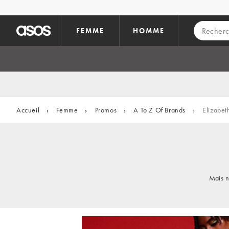
Aller au contenu principal
FEMME
HOMME
Accueil
›
Femme
›
Promos
›
A To Z Of Brands
›
Elizabeth
Mais n