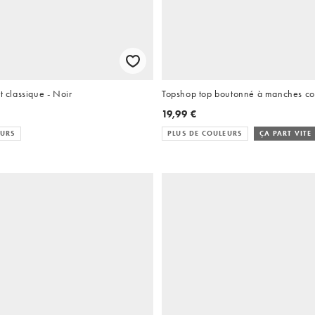
t classique - Noir
Topshop top boutonné à manches cou
19,99 €
EURS
PLUS DE COULEURS
ÇA PART VITE