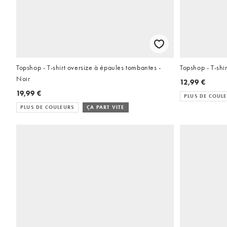
Topshop - T-shirt oversize à épaules tombantes -
Topshop - T-shir
Noir
12,99 €
19,99 €
PLUS DE COUL
PLUS DE COULEURS
ÇA PART VITE