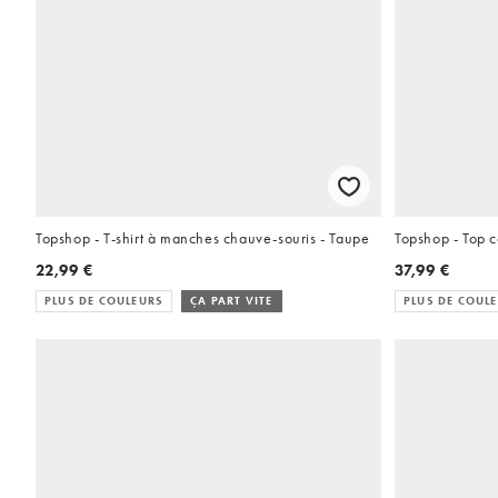
Topshop - T-shirt à manches chauve-souris - Taupe
Topshop - Top c
22,99 €
37,99 €
PLUS DE COULEURS
ÇA PART VITE
PLUS DE COUL