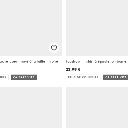
ache-cœur noué à la taille - Ivoire
Topshop - T-shirt à épaule tombante 
22,99 €
EURS
ÇA PART VITE
PLUS DE COULEURS
ÇA PART VITE