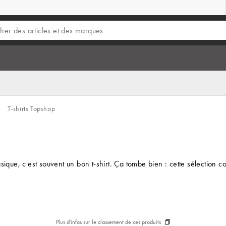
T-shirts Topshop
, c'est souvent un bon t-shirt. Ça tombe bien : cette sélection compr
Plus d'infos sur le classement de ces produits