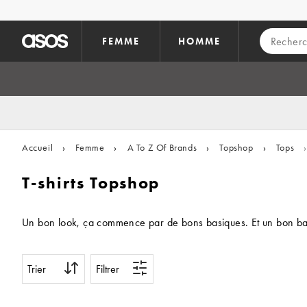
Aller au contenu principal
FEMME
HOMME
Accueil
›
Femme
›
A To Z Of Brands
›
Topshop
›
Tops
›
T-shirts Topshop
Un bon look, ça commence par de bons basiques. Et un bon basique
Trier
Filtrer