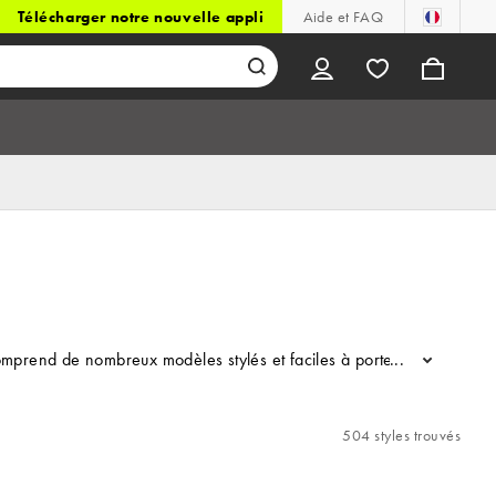
Télécharger notre nouvelle appli
Aide et FAQ
end de nombreux modèles stylés et faciles à porter au quotidien ! Cou
...
504 styles trouvés