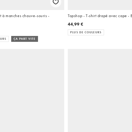
rt à manches chauve-souris -
Topshop - T-shirt drapé avec cape - 
44,99 €
PLUS DE COULEURS
EURS
ÇA PART VITE