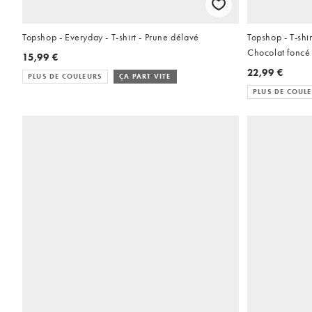
Topshop - Everyday - T-shirt - Prune délavé
Topshop - T-shi
Chocolat foncé
15,99 €
22,99 €
PLUS DE COULEURS
ÇA PART VITE
PLUS DE COUL