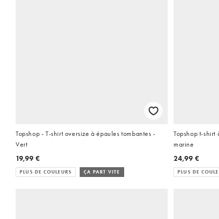
Topshop - T-shirt oversize à épaules tombantes -
Topshop t-shirt
Vert
marine
19,99 €
24,99 €
PLUS DE COULEURS
ÇA PART VITE
PLUS DE COUL