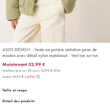
ASOS DESIGN - Veste en polaire imitation peau de
mouton avec détail nylon matelassé - Vert ton sur ton
Maintenant 32,99 €
Maintenant 32,99 €. Meilleur prix sur 30 jours 32,99 € (0%). Av
Meilleur prix sur 30 jours 32,99 €
(
0%
)
Avant 59,99 €
(
-45%
)
Taille et coupe
Détail des produits