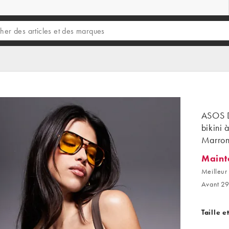
ASOS D
bikini 
Marron
Maint
Mainten
Meilleur 
Avant 29
Taille e