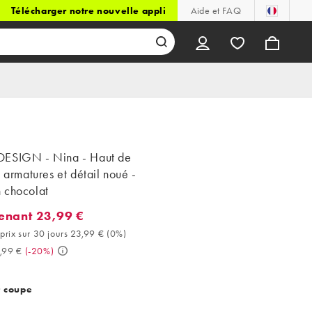
Télécharger notre nouvelle appli
Aide et FAQ
ESIGN - Nina - Haut de
à armatures et détail noué -
 chocolat
enant 23,99 €
ant 23,99 €. Meilleur prix sur 30 jours 23,99 € (0%). Avant 29,99 
prix sur 30 jours 23,99 €
(
0%
)
,99 €
(
-20%
)
t coupe