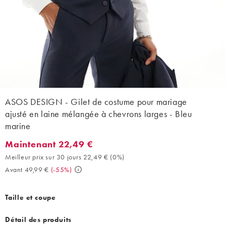
ASOS DESIGN - Gilet de costume pour mariage
ajusté en laine mélangée à chevrons larges - Bleu
marine
Maintenant 22,49 €
Maintenant 22,49 €. Meilleur prix sur 30 jours 22,49 € (0%). Av
Meilleur prix sur 30 jours 22,49 €
(
0%
)
Avant 49,99 €
(
-55%
)
Taille et coupe
Détail des produits