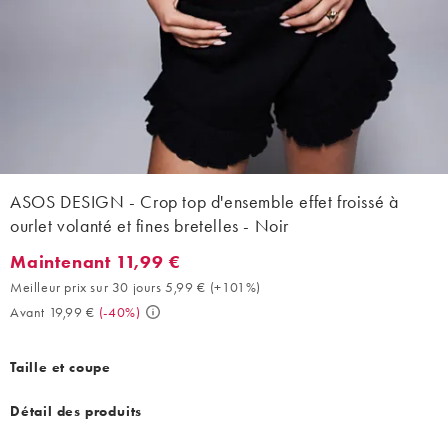
ASOS DESIGN - Crop top d'ensemble effet froissé à
ourlet volanté et fines bretelles - Noir
Maintenant 11,99 €
Maintenant 11,99 €. Meilleur prix sur 30 jours 5,99 € (+101%). A
Meilleur prix sur 30 jours 5,99 €
(
+101%
)
Avant 19,99 €
(
-40%
)
Taille et coupe
Détail des produits