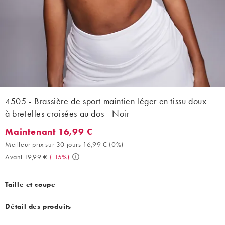
4505 - Brassière de sport maintien léger en tissu doux
à bretelles croisées au dos - Noir
Maintenant 16,99 €
Maintenant 16,99 €. Meilleur prix sur 30 jours 16,99 € (0%). Ava
Meilleur prix sur 30 jours 16,99 €
(
0%
)
Avant 19,99 €
(
-15%
)
Taille et coupe
Détail des produits