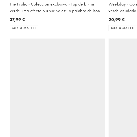
The Frolic - Colección exclusiva - Top de bikini
Weekday - Colec
verde lima efecto purpurina estilo palabra de honor
verde anudado
con detalle anudado en la parte delantera (parte de
37,99 €
20,99 €
un conjunto)
MIX & MATCH
MIX & MATCH