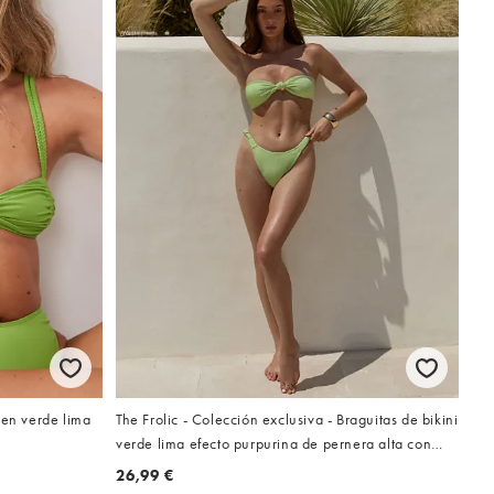
 en verde lima
The Frolic - Colección exclusiva - Braguitas de bikini
verde lima efecto purpurina de pernera alta con
detalle de laterales fruncidos (parte de un conjunto)
26,99 €