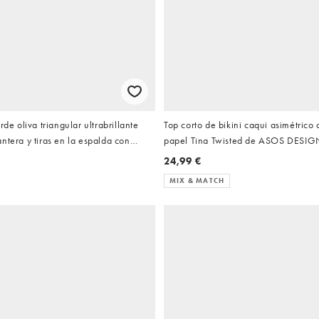
rde oliva triangular ultrabrillante
Top corto de bikini caqui asimétrico 
ntera y tiras en la espalda con
papel Tina Twisted de ASOS DESIG
ntas Keira de ASOS DESIGN
24,99 €
MIX & MATCH