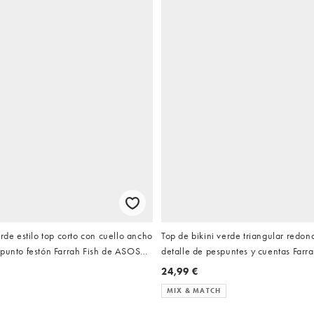
erde estilo top corto con cuello ancho
Top de bikini verde triangular redo
 punto festón Farrah Fish de ASOS
detalle de pespuntes y cuentas Farr
DESIGN
24,99 €
MIX & MATCH