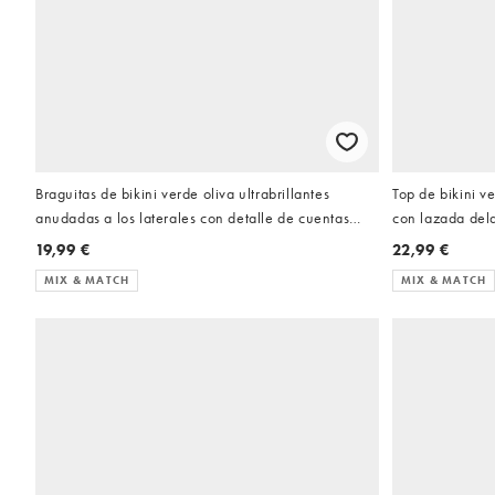
Braguitas de bikini verde oliva ultrabrillantes
Top de bikini ve
anudadas a los laterales con detalle de cuentas
con lazada dela
Keira de ASOS DESIGN
detalle de cue
19,99 €
22,99 €
MIX & MATCH
MIX & MATCH