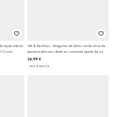
de tejido efecto
4th & Reckless - Braguitas de bikini verde oliva de
N Curve
pernera alta con ribete en contraste (parte de un
conjunto)
26,99 €
MIX & MATCH