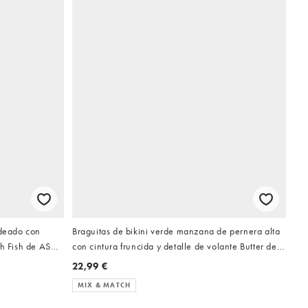
ndeado con
Braguitas de bikini verde manzana de pernera alta
ah Fish de ASOS
con cintura fruncida y detalle de volante Butter de
ASOS DESIGN
22,99 €
MIX & MATCH