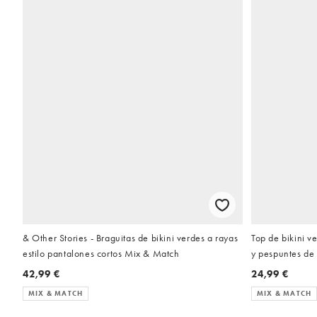
& Other Stories - Braguitas de bikini verdes a rayas
Top de bikini v
estilo pantalones cortos Mix & Match
y pespuntes de
DESIGN
42,99 €
24,99 €
MIX & MATCH
MIX & MATCH