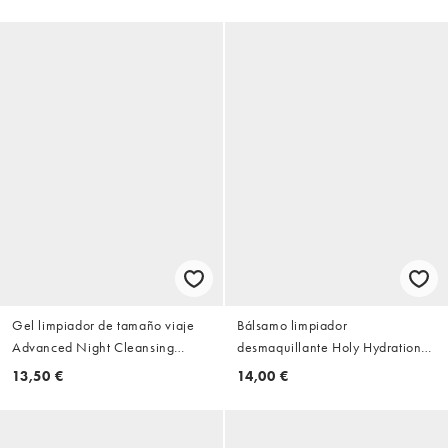
Gel limpiador de tamaño viaje
Bálsamo limpiador
Advanced Night Cleansing
desmaquillante Holy Hydration!
Gelee de 30 ml de Estée Lauder
de e.l.f. Skin
13,50 €
14,00 €