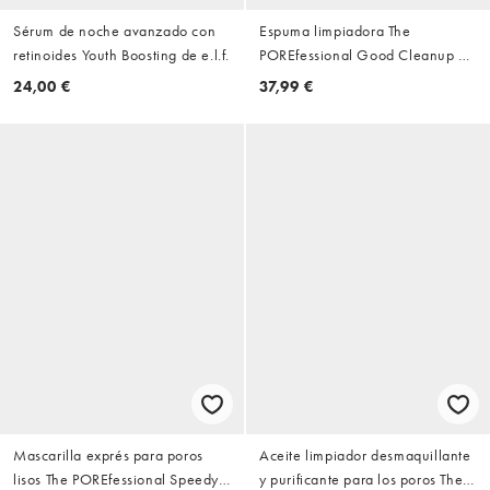
Sérum de noche avanzado con
Espuma limpiadora The
retinoides Youth Boosting de e.l.f.
POREfessional Good Cleanup de
147 ml de Benefit
24,00 €
37,99 €
Mascarilla exprés para poros
Aceite limpiador desmaquillante
lisos The POREfessional Speedy
y purificante para los poros The