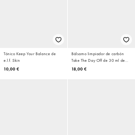
Tónico Keep Your Balance de
Bálsamo limpiador de carbón
e.l.f. Skin
Take The Day Off de 30 ml de
Clinique
10,00 €
18,00 €