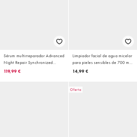
Sérum multirreparador Advanced
Limpiador facial de agua micelar
Night Repair Synchronized
para pieles sensibles de 700 ml
Multi-Recovery Complex de
de Garnier
119,99 €
14,99 €
50 ml de Estee Lauder
Oferta