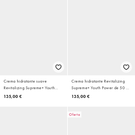
Crema hidratante suave
Crema hidratante Revitalizing
Revitalizing Supreme+ Youth
Supreme+ Youth Power de 50 ml
Power de 50 ml de Estée Lauder
de Estée Lauder
135,00 €
135,00 €
Oferta