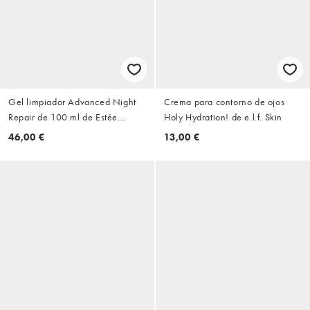
Gel limpiador Advanced Night
Crema para contorno de ojos
Repair de 100 ml de Estée
Holy Hydration! de e.l.f. Skin
Lauder
46,00 €
13,00 €