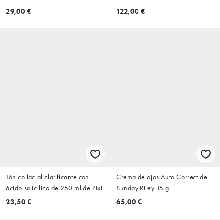
100 ml de Embryolisse
Sunday Riley
29,00 €
122,00 €
Tónico facial clarificante con
Crema de ojos Auto Correct de
ácido salicílico de 250 ml de Pixi
Sunday Riley 15 g
23,50 €
65,00 €