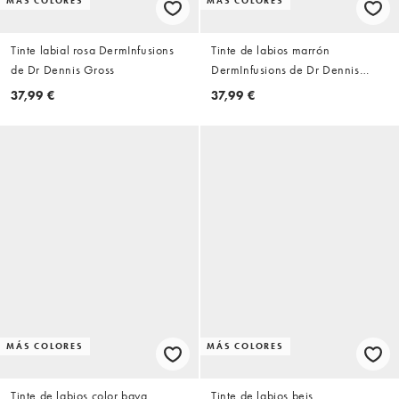
MÁS COLORES
MÁS COLORES
Tinte labial rosa DermInfusions
Tinte de labios marrón
de Dr Dennis Gross
DermInfusions de Dr Dennis
Gross
37,99 €
37,99 €
MÁS COLORES
MÁS COLORES
Tinte de labios color baya
Tinte de labios beis