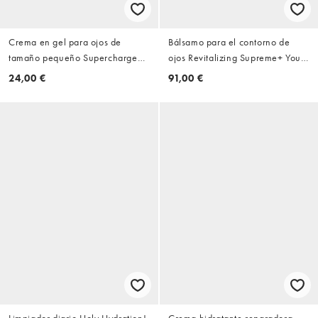
Crema en gel para ojos de
Bálsamo para el contorno de
tamaño pequeño Supercharged
ojos Revitalizing Supreme+ Youth
Advanced Night Repair de 5 ml
Power de 15 ml de Estée Lauder
24,00 €
91,00 €
de Estée Lauder
Limpiador diario Holy Hydration!
Crema hidratante reparadora