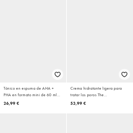
Tónico en espuma de AHA +
Crema hidratante ligera para
PHA en formato mini de 60 ml
tratar los poros The
The POREfessional Tight 'N
POREfessional Smooth Sip de
26,99 €
53,99 €
Toned de Benefit
50 ml de Benefit