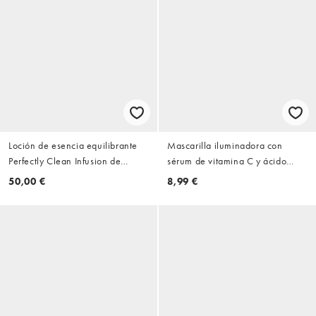
Loción de esencia equilibrante
Mascarilla iluminadora con
Perfectly Clean Infusion de
sérum de vitamina C y ácido
400 ml de Estée Lauder
salicílico Instant Brightening de
50,00 €
8,99 €
26 g de L'Oréal