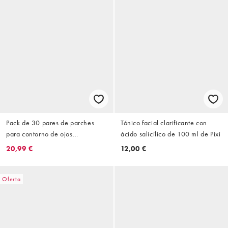
Pack de 30 pares de parches
Tónico facial clarificante con
para contorno de ojos
ácido salicílico de 100 ml de Pixi
iluminadores de hidrogel
20,99 €
12,00 €
BeautifEYE de Pixi
Oferta