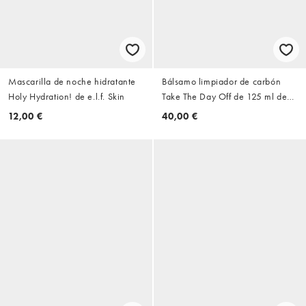
Mascarilla de noche hidratante
Bálsamo limpiador de carbón
Holy Hydration! de e.l.f. Skin
Take The Day Off de 125 ml de
Clinique
12,00 €
40,00 €