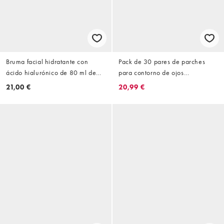
Bruma facial hidratante con
Pack de 30 pares de parches
ácido hialurónico de 80 ml de
para contorno de ojos
Pixi
revitalizadores de hidrogel
21,00 €
20,99 €
DetoxifEYE de Pixi