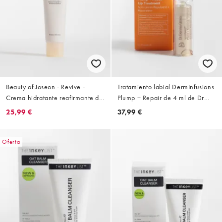
Beauty of Joseon - Revive -
Tratamiento labial DermInfusions
Crema hidratante reafirmante de
Plump + Repair de 4 ml de Dr
60 ml
Dennis Gross
25,99 €
37,99 €
Oferta