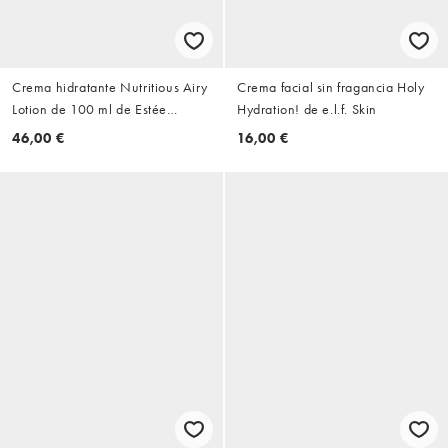
Crema hidratante Nutritious Airy
Crema facial sin fragancia Holy
Lotion de 100 ml de Estée
Hydration! de e.l.f. Skin
Lauder
46,00 €
16,00 €