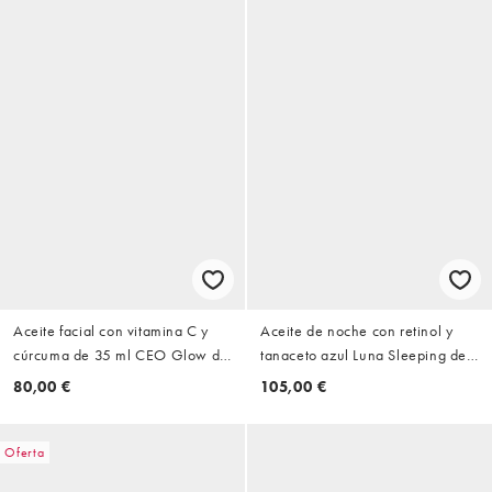
Aceite facial con vitamina C y
Aceite de noche con retinol y
cúrcuma de 35 ml CEO Glow de
tanaceto azul Luna Sleeping de
Sunday Riley
35 ml de Sunday Riley
80,00 €
105,00 €
Oferta