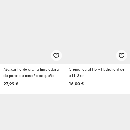
Mascarilla de arcilla limpiadora
Crema facial Holy Hydration! de
de poros de tamaño pequeño
e.l.f. Skin
The POREfessional Deep Retreat
27,99 €
16,00 €
de 30 ml de Benefit