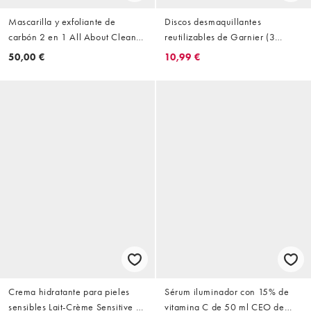
Mascarilla y exfoliante de
Discos desmaquillantes
carbón 2 en 1 All About Clean
reutilizables de Garnier (3
de 100 ml de Clinique
discos grandes de microfibra)
50,00 €
10,99 €
Crema hidratante para pieles
Sérum iluminador con 15% de
sensibles Lait-Crème Sensitive de
vitamina C de 50 ml CEO de