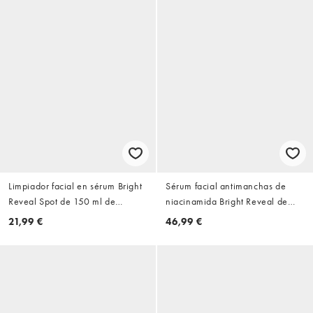
Limpiador facial en sérum Bright
Sérum facial antimanchas de
Reveal Spot de 150 ml de
niacinamida Bright Reveal de
L'Oreal Paris
30 ml de L'Oréal Paris
21,99 €
46,99 €