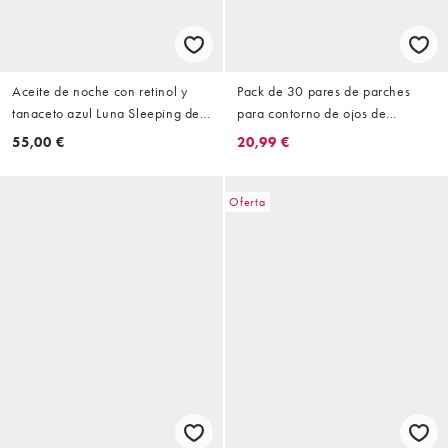
Aceite de noche con retinol y
Pack de 30 pares de parches
tanaceto azul Luna Sleeping de
para contorno de ojos de
15 ml de Sunday Riley
hidrogel tonificantes y
55,00 €
20,99 €
reafirmantes FortifEYE de Pixi
Oferta