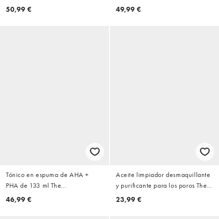
Smooth de 75 g de Benefit
POREfessional Get Unblocked de
50,99 €
49,99 €
147 ml de Benefit
Tónico en espuma de AHA +
Aceite limpiador desmaquillante
PHA de 133 ml The
y purificante para los poros The
POREfessional Tight 'N Toned de
POREfessional Get Unblocked de
46,99 €
23,99 €
Benefit
45 ml de Benefit