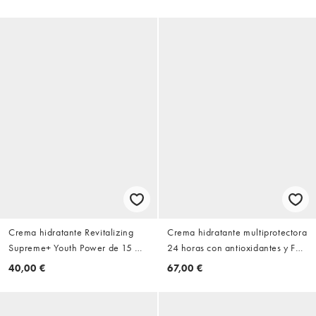
Crema hidratante Revitalizing
Crema hidratante multiprotectora
Supreme+ Youth Power de 15 ml
24 horas con antioxidantes y FPS
de Estée Lauder
15 DayWear de 50 ml de Estee
40,00 €
67,00 €
Lauder