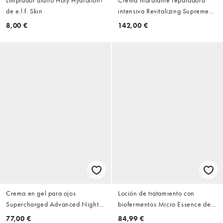
de e.l.f. Skin
intensiva Revitalizing Supreme+
Night de 50 ml de Estée Lauder
8,00 €
142,00 €
Crema en gel para ojos
Loción de tratamiento con
Supercharged Advanced Night
biofermentos Micro Essence de
Repair de 15 ml de Estée Lauder
100 ml de Estée Lauder
77,00 €
84,99 €