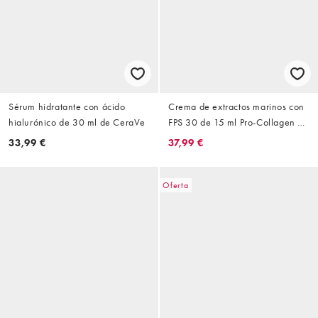
Sérum hidratante con ácido
Crema de extractos marinos con
hialurónico de 30 ml de CeraVe
FPS 30 de 15 ml Pro-Collagen de
Elemis
33,99 €
37,99 €
Oferta