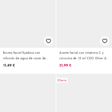
Bruma facial fijadora con
Aceite facial con vitamina C y
infusión de agua de rosas de
cúrcuma de 15 ml CEO Glow de
30 ml de Pixi
Sunday Riley
11,49 €
31,99 €
Oferta