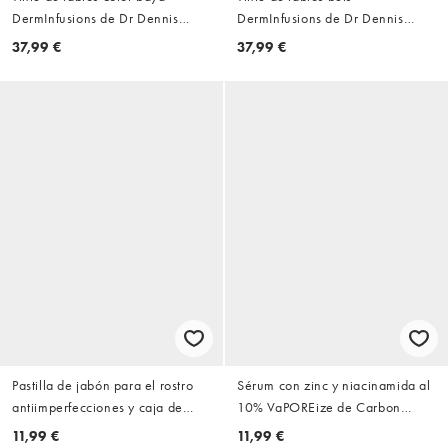
DermInfusions de Dr Dennis
DermInfusions de Dr Dennis
Gross
Gross
37,99 €
37,99 €
Pastilla de jabón para el rostro
Sérum con zinc y niacinamida al
antiimperfecciones y caja de
10% VaPOREize de Carbon
transporte de Carbon Theory
Theory
11,99 €
11,99 €