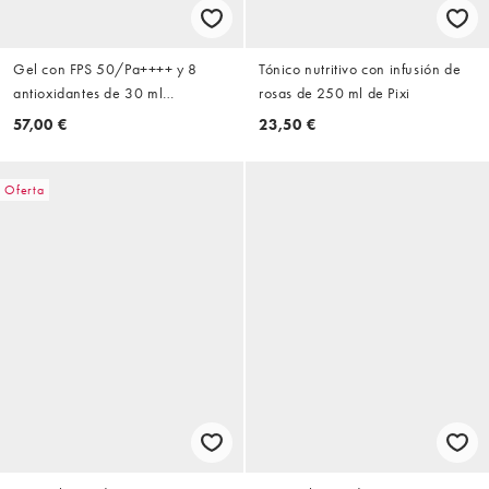
Gel con FPS 50/Pa++++ y 8
Tónico nutritivo con infusión de
antioxidantes de 30 ml
rosas de 250 ml de Pixi
Perfectionist Pro Multi-Defense
57,00 €
23,50 €
Aqua Uv de Estee Lauder
Oferta