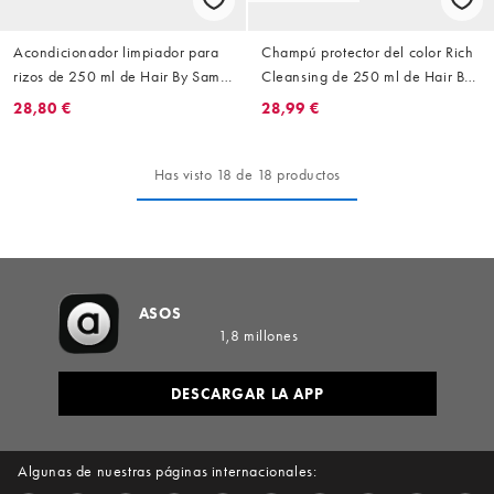
Acondicionador limpiador para
Champú protector del color Rich
rizos de 250 ml de Hair By Sam
Cleansing de 250 ml de Hair By
McKnight
Sam McKnight
28,80 €
28,99 €
Has visto 18 de 18 productos
ASOS
1,8 millones
DESCARGAR LA APP
Algunas de nuestras páginas internacionales: