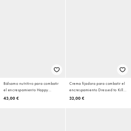
Bálsamo nutritivo para combatir
Crema fijadora para combatir el
el encrespamiento Happy
encrespamiento Dressed to Kill
Endings de 80 ml de Hair By
de 50 ml de Hair By Sam
43,00 €
32,00 €
Sam McKnight
McKnight