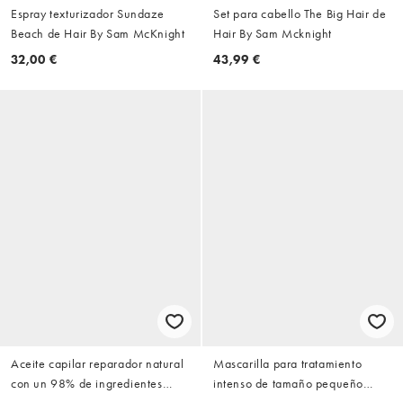
Espray texturizador Sundaze
Set para cabello The Big Hair de
Beach de Hair By Sam McKnight
Hair By Sam Mcknight
32,00 €
43,99 €
Aceite capilar reparador natural
Mascarilla para tratamiento
con un 98% de ingredientes
intenso de tamaño pequeño
naturales Pure Genius de Hair by
Deeper Love de 50 ml de Hair By