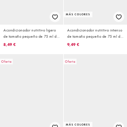
MÁS COLORES
Acondicionador nutritivo ligero
Acondicionador nutritivo intenso
de tamaño pequeño de 75 ml de
de tamaño pequeño de 75 ml de
Hair By Sam McKnight
Hair By Sam McKnight
8,49 €
9,49 €
Oferta
Oferta
MÁS COLORES