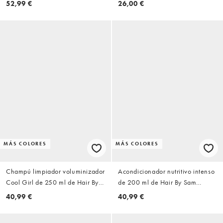
52,99 €
26,00 €
Sam McKnight
Sam McKnight
MÁS COLORES
MÁS COLORES
Champú limpiador voluminizador
Acondicionador nutritivo intenso
Cool Girl de 250 ml de Hair By
de 200 ml de Hair By Sam
Sam McKnight
McKnight
40,99 €
40,99 €