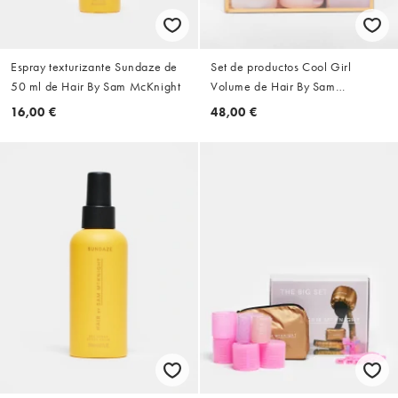
Espray texturizante Sundaze de
Set de productos Cool Girl
50 ml de Hair By Sam McKnight
Volume de Hair By Sam
McKnight (ahorra un 10%)
16,00 €
48,00 €