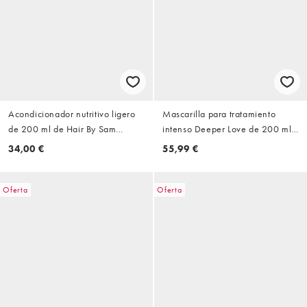
Acondicionador nutritivo ligero
Mascarilla para tratamiento
de 200 ml de Hair By Sam
intenso Deeper Love de 200 ml
McKnight
de Hair By Sam McKnight
34,00 €
55,99 €
Oferta
Oferta