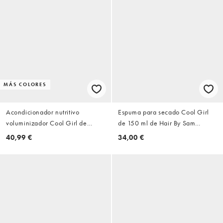
MÁS COLORES
Acondicionador nutritivo
Espuma para secado Cool Girl
voluminizador Cool Girl de
de 150 ml de Hair By Sam
200 ml de Hair By Sam
McKnight
40,99 €
34,00 €
McKnight