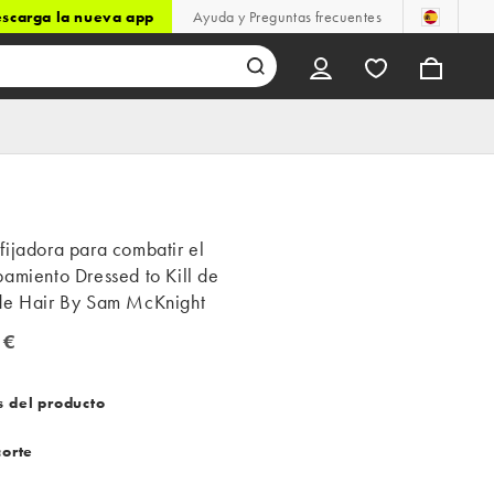
scarga la nueva app
Ayuda y Preguntas frecuentes
ijadora para combatir el
amiento Dressed to Kill de
de Hair By Sam McKnight
 €
€
s del producto
corte