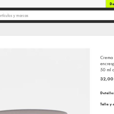
De
Crema f
encresp
50 ml 
32,00
32,00 
Detalle
Talla y 