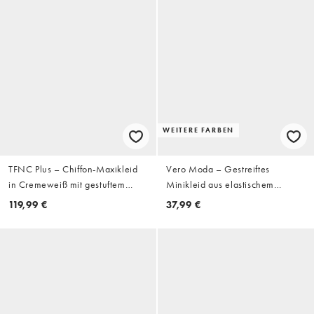
WEITERE FARBEN
TFNC Plus – Chiffon-Maxikleid
Vero Moda – Gestreiftes
in Cremeweiß mit gestuftem
Minikleid aus elastischem
Saum
Häkelstrick in Rot und
119,99 €
37,99 €
Cremeweiß mit Glockenärmeln