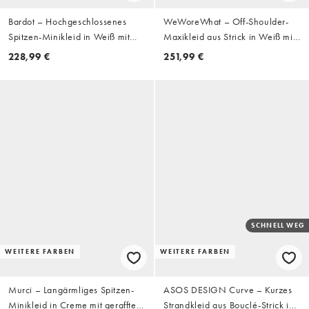
Bardot – Hochgeschlossenes
WeWoreWhat – Off-Shoulder-
Spitzen-Minikleid in Weiß mit
Maxikleid aus Strick in Weiß mit
Schaldetail
asymmetrischem Schnitt
228,99 €
251,99 €
SCHNELL WEG
WEITERE FARBEN
WEITERE FARBEN
Murci – Langärmliges Spitzen-
ASOS DESIGN Curve – Kurzes
Minikleid in Creme mit gerafftem
Strandkleid aus Bouclé-Strick in