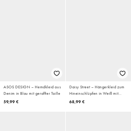
ASOS DESIGN – Hemdkleid aus
Daisy Street – Hängerkleid zum
Denim in Blau mit geraffter Taille
Hineinschlüpfen in Weiß mit
Blumenstickerei
59,99 €
68,99 €