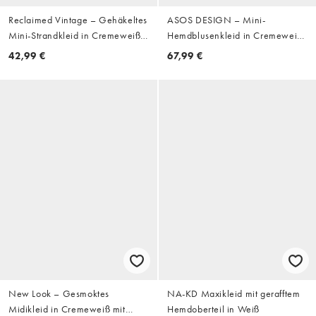
Reclaimed Vintage – Gehäkeltes
ASOS DESIGN – Mini-
Mini-Strandkleid in Cremeweiß
Hemdblusenkleid in Cremeweiß
mit ausgestellten Ärmeln
mit Häkeldetail
42,99 €
67,99 €
New Look – Gesmoktes
NA-KD Maxikleid mit gerafftem
Midikleid in Cremeweiß mit
Hemdoberteil in Weiß