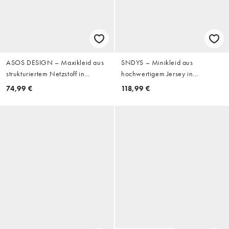
ASOS DESIGN – Maxikleid aus
SNDYS – Minikleid aus
strukturiertem Netzstoff in
hochwertigem Jersey in
Cremeweiß mit U-Boot-
Wollweiß mit tiefem
74,99 €
118,99 €
Ausschnitt und auffälligen
Wasserfallausschnitt und
Rüschenärmeln
ausgestellten Ärmeln