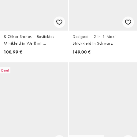
& Other Stories – Besticktes
Desigual – 2-in-1-Maxi-
Minikleid in Weiß mit
Strickkleid in Schwarz
gebundener Vorderseite und
100,99 €
149,00 €
Stufensaum
Deal