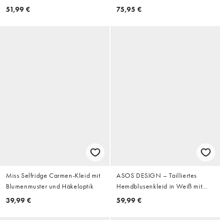
Blumenmuster
51,99 €
75,95 €
Miss Selfridge Carmen-Kleid mit
ASOS DESIGN – Tailliertes
Blumenmuster und Häkeloptik
Hemdblusenkleid in Weiß mit
Lochstickerei
39,99 €
59,99 €