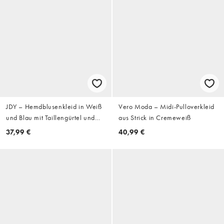
JDY – Hemdblusenkleid in Weiß
Vero Moda – Midi-Pulloverkleid
und Blau mit Taillengürtel und
aus Strick in Cremeweiß
Nadelstreifen
37,99 €
40,99 €