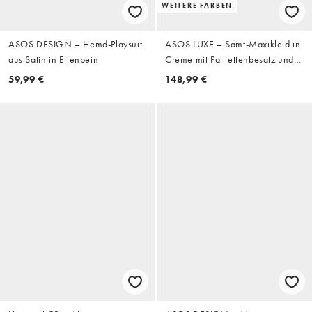
WEITERE FARBEN
ASOS DESIGN – Hemd-Playsuit
ASOS LUXE – Samt-Maxikleid in
aus Satin in Elfenbein
Creme mit Paillettenbesatz und
drapierter Taille
59,99 €
148,99 €