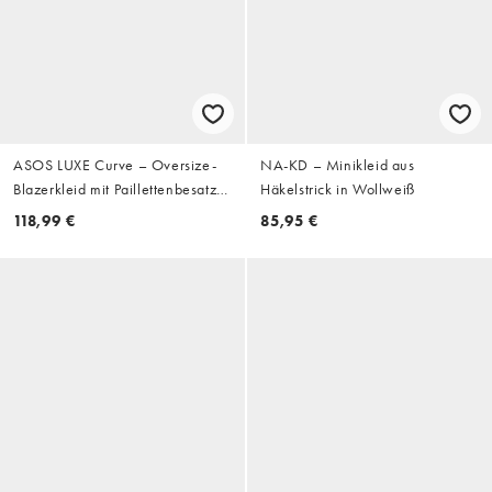
ASOS LUXE Curve – Oversize-
NA-KD – Minikleid aus
Blazerkleid mit Paillettenbesatz
Häkelstrick in Wollweiß
in Weiß
118,99 €
85,95 €