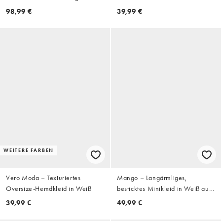
Rüschen-Saum
Cremeweiß mit U-Ausschnitt
98,99 €
39,99 €
hinten
WEITERE FARBEN
Vero Moda – Texturiertes
Mango – Langärmliges,
Oversize-Hemdkleid in Weiß
besticktes Minikleid in Weiß aus
100% Baumwolle
39,99 €
49,99 €