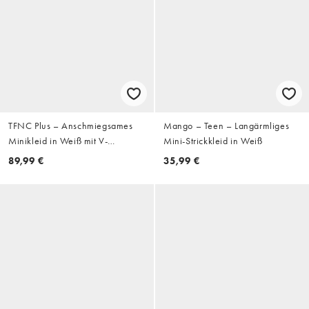
TFNC Plus – Anschmiegsames
Mango – Teen – Langärmliges
Minikleid in Weiß mit V-
Mini-Strickkleid in Weiß
Ausschnitt, Schulterpolstern und
89,99 €
35,99 €
Drapierung