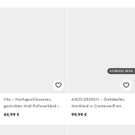
SCHNELL WEG
Vila – Hochgeschlossenes,
ASOS DESIGN – Gehäkeltes
gestricktes Midi-Pulloverkleid in
Minikleid in Cremeweiß mit
Creme
Perlenverzierung und Brustpartie
44,99 €
99,99 €
mit Muscheldesign