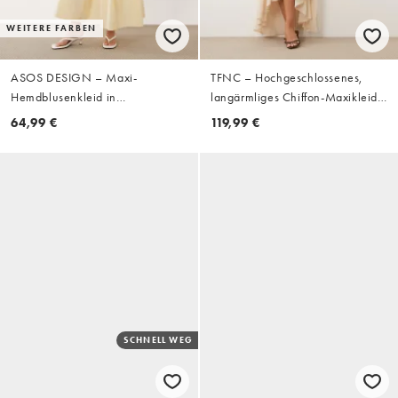
WEITERE FARBEN
ASOS DESIGN – Maxi-
TFNC – Hochgeschlossenes,
Hemdblusenkleid in
langärmliges Chiffon-Maxikleid
Buttermilchgelb mit gerafftem
in Cremeweiß mit gestuftem
64,99 €
119,99 €
Detail
Saum
SCHNELL WEG