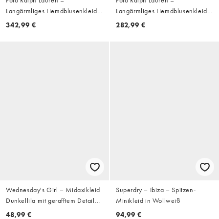
Langärmliges Hemdblusenkleid
Langärmliges Hemdblusenkleid
für den Alltag aus Webstoff in
für den Alltag aus Webstoff in
342,99 €
282,99 €
Weiß
Weiß
Wednesday's Girl – Midaxikleid
Superdry – Ibiza – Spitzen-
Dunkellila mit gerafftem Detail
Minikleid in Wollweiß
und Puffärmeln
48,99 €
94,99 €