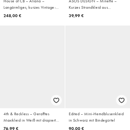
House of CB – Aliana –
ASOS DESIGN – Minette –
Langärmliges, kurzes Vintage-
Kurzes Strandkleid aus
Korsettkleid aus Spitze in
Häkelspitze in Creme
248,00 €
39,99 €
Elfenbeinweiß
4th & Reckless – Gerafftes
Edited – Mini-Hemdblusenkleid
Maxikleid in Weiß mit drapierter
in Schwarz mit Bindegürtel
Schulterpartie und tiefem
76,99 €
90,00 €