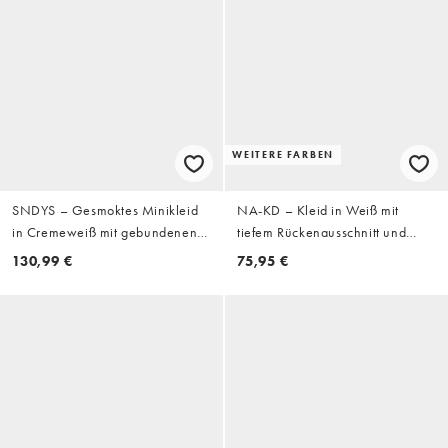
WEITERE FARBEN
SNDYS – Gesmoktes Minikleid
NA-KD – Kleid in Weiß mit
in Cremeweiß mit gebundenen
tiefem Rückenausschnitt und
Ärmeln und geraffter Taille
Ärmeldetail
130,99 €
75,95 €