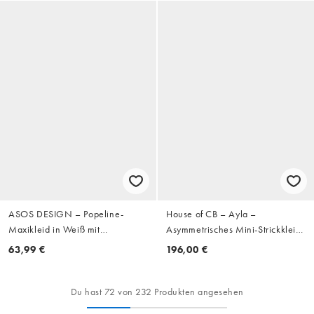
ASOS DESIGN – Popeline-
House of CB – Ayla –
Maxikleid in Weiß mit
Asymmetrisches Mini-Strickkleid
asymmetrischer Taille und
in Cremeweiß
63,99 €
196,00 €
voluminösen Ärmeln
Du hast 72 von 232 Produkten angesehen