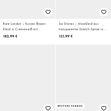
Rare London – Kurzes Blazer-
Six Stories – Maxikleid aus
Kleid in Cremeweiß mit
transparenter Stretch-Spitze in
gewickelter Vorderseite
Weiß mit ausgestellten Ärmeln
182,99 €
121,99 €
WEITERE FARBEN