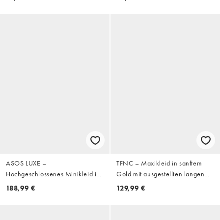
Ausschnitt
ASOS LUXE –
TFNC – Maxikleid in sanftem
Hochgeschlossenes Minikleid in
Gold mit ausgestellten langen
Elfenbein mit Perlenverzierung
Ärmeln
188,99 €
129,99 €
und Lasercut-Lochmuster