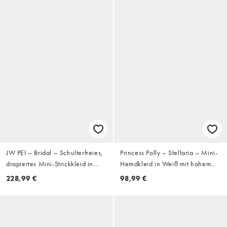
JW PEI – Bridal – Schulterfreies,
Princess Polly – Stellaria – Mini-
drapiertes Mini-Strickkleid in
Hemdkleid in Weiß mit hohem
Weiß mit Spitzeneinsatz
Baumwollanteil, gesmokter Taille
228,99 €
98,99 €
und ausgestellten Ärmeln