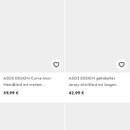
ASOS DESIGN Curve Mini-
ASOS DESIGN gehäkeltes
Hemdkleid mit weitem
Jersey-Minikleid mit langen
Ärmelaufschlag in Schwarz
Trompetenärmeln in
59,99 €
42,99 €
Schokobraun