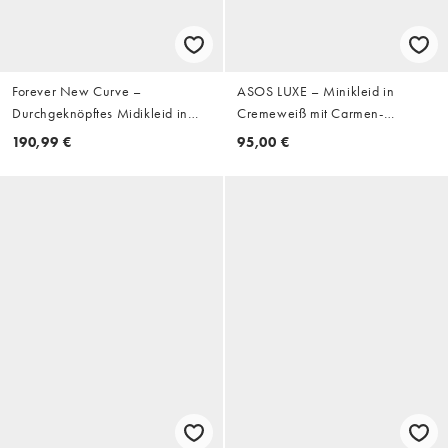
Forever New Curve –
ASOS LUXE – Minikleid in
Durchgeknöpftes Midikleid in
Cremeweiß mit Carmen-
Weiß geblümt mit Ballonärmeln
Ausschnitt und Palmenstickerei
190,99 €
95,00 €
und Gürteldetail