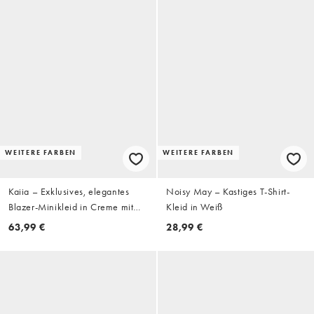
WEITERE FARBEN
WEITERE FARBEN
Kaiia – Exklusives, elegantes
Noisy May – Kastiges T-Shirt-
Blazer-Minikleid in Creme mit
Kleid in Weiß
eckigem Ausschnitt und
63,99 €
28,99 €
Schleifen an den Bündchen