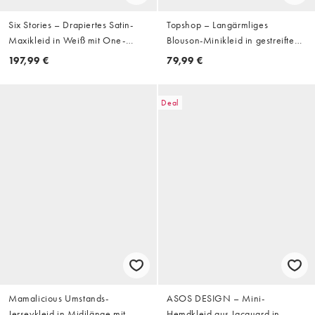
Six Stories – Drapiertes Satin-
Topshop – Langärmliges
Maxikleid in Weiß mit One-
Blouson-Minikleid in gestreiftem
Shoulder-Träger und
Weiß
197,99 €
79,99 €
Schrägschnitt
Deal
Mamalicious Umstands-
ASOS DESIGN – Mini-
Jerseykleid in Midilänge mit
Hemdkleid aus Jacquard in