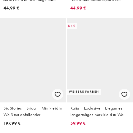
Bindegürtel in Creme-Melange
Creme
44,99 €
44,99 €
Deal
WEITERE FARBEN
Six Stories – Bridal – Minikleid in
Kaiia – Exclusive – Elegantes
Weiß mit abfallender
langärmliges Maxikleid in Weiß
Schulterpartie und
mit Knopfleiste
197,99 €
59,99 €
Spitzenärmeln