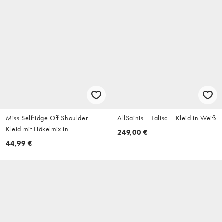
Miss Selfridge Off-Shoulder-
AllSaints – Talisa – Kleid in Weiß
Kleid mit Häkelmix in
249,00 €
Cremeweiß
44,99 €