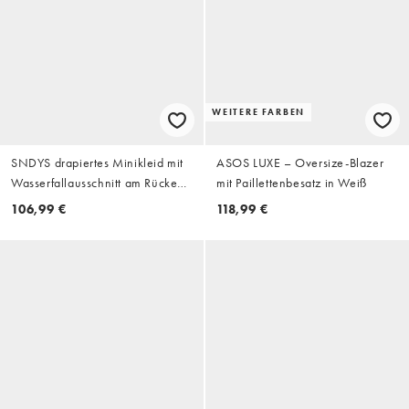
WEITERE FARBEN
SNDYS drapiertes Minikleid mit
ASOS LUXE – Oversize-Blazer
Wasserfallausschnitt am Rücken
mit Paillettenbesatz in Weiß
und geraffter Taille in
106,99 €
118,99 €
Cremeweiß