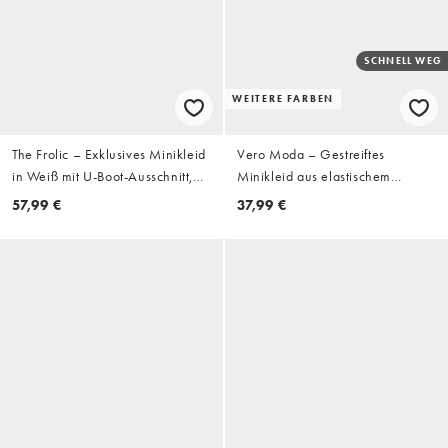
SCHNELL WEG
WEITERE FARBEN
The Frolic – Exklusives Minikleid
Vero Moda – Gestreiftes
in Weiß mit U-Boot-Ausschnitt,
Minikleid aus elastischem
Rückenausschnitt und
Häkelstrick in Schwarz und
57,99 €
37,99 €
Rüschensaum
Cremeweiß mit Glockenärmeln