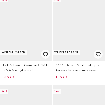
Deal
Deal
WEITERE FARBEN
WEITERE FARBEN
Jack & Jones – Oversize-T-Shirt
4505 – Icon – Sport-Tanktop aus
in Weiß mit „Greece“-
Baumwolle in verwaschenem
Rückenprint
Khaki mit Oversize-Schnitt und
18,99 €
15,99 €
schnelltrocknendem Finish
Deal
Deal