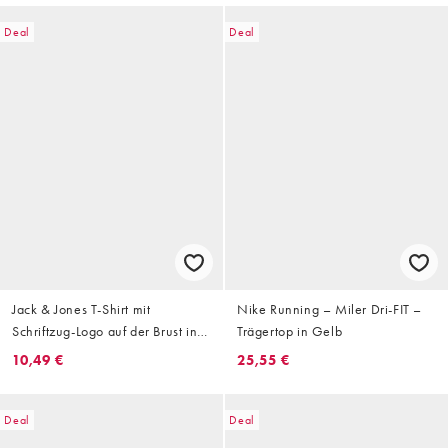
Deal
Deal
Jack & Jones T-Shirt mit
Nike Running – Miler Dri-FIT –
Schriftzug-Logo auf der Brust in
Trägertop in Gelb
Anthrazit
10,49 €
25,55 €
Deal
Deal