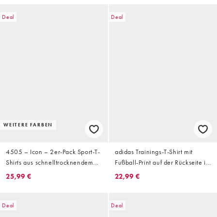
Deal
Deal
WEITERE FARBEN
4505 – Icon – 2er-Pack Sport-T-
adidas Trainings-T-Shirt mit
Shirts aus schnelltrocknendem
Fußball-Print auf der Rückseite in
Netzstoff in Schwarz und Weiß
Weiß
25,99 €
22,99 €
Deal
Deal