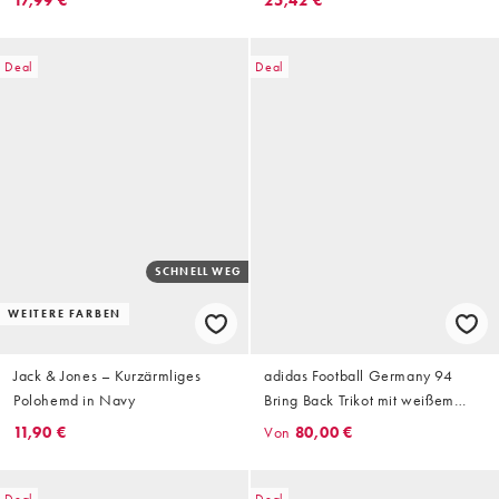
Deal
Deal
SCHNELL WEG
WEITERE FARBEN
Jack & Jones – Kurzärmliges
adidas Football Germany 94
Polohemd in Navy
Bring Back Trikot mit weißem
Print
11,90 €
Von
80,00 €