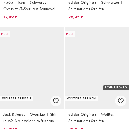
4505 – Icon – Schweres
adidas Originals – Schwarzes T-
Oversize-T-Shirt aus Baumwolle
Shirt mit drei Streifen
in verwaschenem Schwarz mit
17,99 €
26,95 €
schnell trocknendem Finish
Deal
Deal
SCHNELL WEG
WEITERE FARBEN
WEITERE FARBEN
Jack & Jones – Oversize-T-Shirt
adidas Originals – Weißes T-
in Weiß mit Valencia-Print am
Shirt mit drei Streifen
Rücken
17,99 €
25,42 €