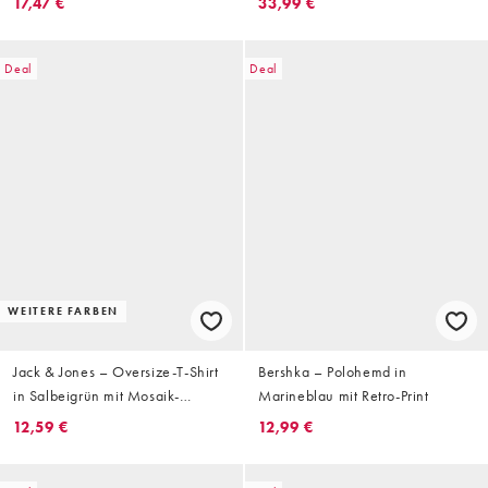
17,47 €
33,99 €
Deal
Deal
WEITERE FARBEN
Jack & Jones – Oversize-T-Shirt
Bershka – Polohemd in
in Salbeigrün mit Mosaik-
Marineblau mit Retro-Print
Rückenprint
12,59 €
12,99 €