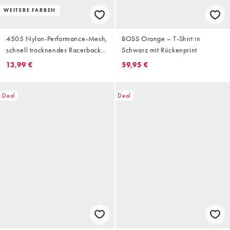
WEITERE FARBEN
4505 Nylon-Performance-Mesh,
BOSS Orange – T-Shirt in
schnell trocknendes Racerback-
Schwarz mit Rückenprint
Lauf-Top in Weiß
13,99 €
59,95 €
Deal
Deal