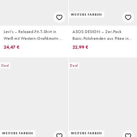
WEITERE FARBEN
Levi's – Relaxed-Fit-T-Shirt in
ASOS DESIGN – 2er-Pack
Weiß mit Western-Grafikmotiv
Basic-Polohemden aus Pikee in
am Rücken
Schwarz mit Regular-Fit-Schnitt
24,47 €
22,99 €
Deal
Deal
WEITERE FARBEN
WEITERE FARBEN