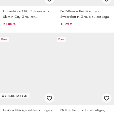
Columbia – CSC Outdoor – T-
Pull&Bear – Kurzärmliges
Shirt in City-Grau mit
Sweatshirt in Graublau mit Logo
Rückenprint
21,00 €
11,99 €
Deal
Deal
WEITERE FARBEN
Levi's – Stückgefärbtes Vintage-
PS Paul Smith – Kurzärmliges,