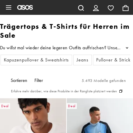
Zum Hauptinhalt überspringen
Trägertops & T-Shirts für Herren im
Sale
Du willst mal wieder deine legeren Outfits auffrischen? Unser Sale 
...
Kapuzenpullover & Sweatshirts
Jeans
Pullover & Strick
Sortieren
Filter
5.493 Modelle gefunden
Erfahre mehr darüber, wie diese Produkte in der Rangliste platziert werden
Deal
Deal