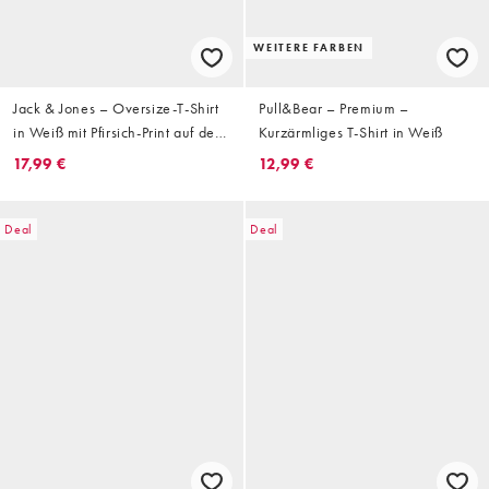
WEITERE FARBEN
Jack & Jones – Oversize-T-Shirt
Pull&Bear – Premium –
in Weiß mit Pfirsich-Print auf dem
Kurzärmliges T-Shirt in Weiß
Rücken
17,99 €
12,99 €
Deal
Deal