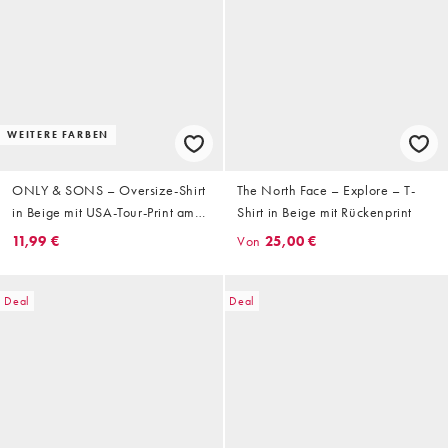
WEITERE FARBEN
ONLY & SONS – Oversize-Shirt
The North Face – Explore – T-
in Beige mit USA-Tour-Print am
Shirt in Beige mit Rückenprint
Rücken
11,99 €
Von
25,00 €
Deal
Deal