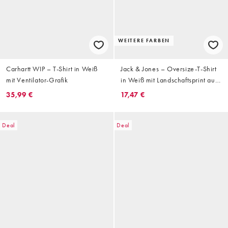
WEITERE FARBEN
Carhartt WIP – T-Shirt in Weiß
Jack & Jones – Oversize-T-Shirt
mit Ventilator-Grafik
in Weiß mit Landschaftsprint auf
dem Rücken
35,99 €
17,47 €
Deal
Deal