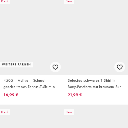
Deal
Deal
WEITERE FARBEN
4505 – Active – Schmal
Selected schweres T-Shirt in
geschnittenes Tennis-T-Shirt in
Boxy-Passform mit braunem Surf-
Schwarz mit seitlicher Ziernaht
Backprint in Cremeweiß
16,99 €
21,99 €
Deal
Deal