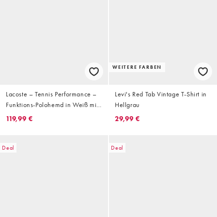
WEITERE FARBEN
Lacoste – Tennis Performance –
Levi's Red Tab Vintage T-Shirt in
Funktions-Polohemd in Weiß mit
Hellgrau
Logo
119,99 €
29,99 €
Deal
Deal