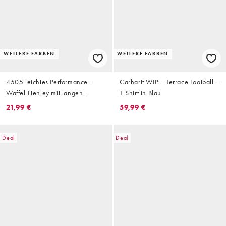
WEITERE FARBEN
WEITERE FARBEN
4505 leichtes Performance-
Carhartt WIP – Terrace Football –
Waffel-Henley mit langen
T-Shirt in Blau
Ärmeln und Quick-Dry in Weiß
21,99 €
59,99 €
Deal
Deal