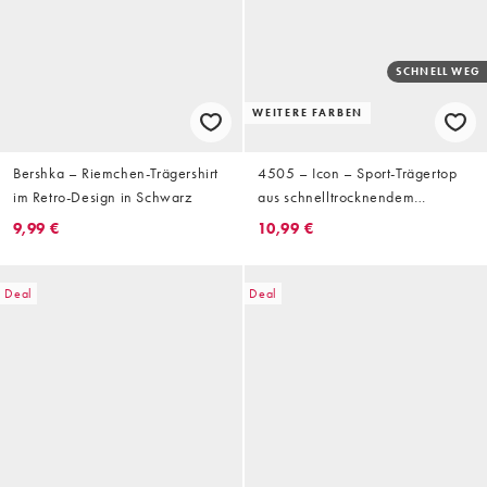
SCHNELL WEG
WEITERE FARBEN
Bershka – Riemchen-Trägershirt
4505 – Icon – Sport-Trägertop
im Retro-Design in Schwarz
aus schnelltrocknendem
Netzstoff in Schwarz mit
9,99 €
10,99 €
Ringerrücken
Deal
Deal