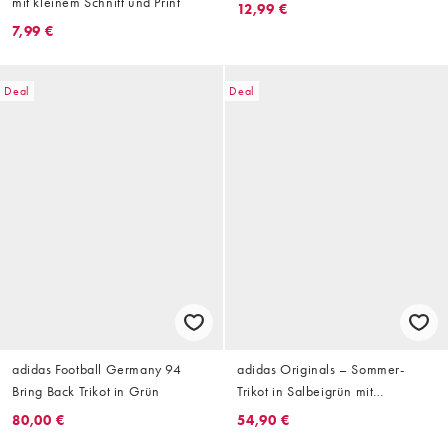
mit kleinem Schnitt und Print
12,99 €
7,99 €
Deal
Deal
adidas Football Germany 94
adidas Originals – Sommer-
Bring Back Trikot in Grün
Trikot in Salbeigrün mit
Schriftzug-Logo
80,00 €
54,90 €