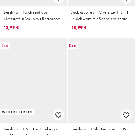
Bershka – Polohemd aus
Jack & Jones – Oversize-T-Shirt
Netzstoff in Weiß mit Retrosport-
in Schwarz mit Sonnenprint auf
Print
dem Rücken
12,99 €
18,99 €
Deal
Deal
WEITERE FARBEN
Bershka – T-Shirt in Dunkelgrau
Bershka – T-Shirt in Blau mit Print