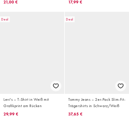
Saphir/dunklem Denim
21,00 €
17,99 €
Deal
Deal
Levi's – T-Shirt in Weiß mit
Tommy Jeans – 2er-Pack Slim-Fit-
Grafikprint am Rücken
Trägershirts in Schwarz/Weiß
29,99 €
37,65 €