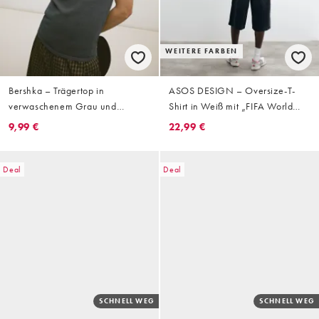
WEITERE FARBEN
Bershka – Trägertop in
ASOS DESIGN – Oversize-T-
verwaschenem Grau und
Shirt in Weiß mit „FIFA World
Schwarz mit Aufnäher
Cup England“-Print und
9,99 €
22,99 €
Waffelstruktur
Deal
Deal
SCHNELL WEG
SCHNELL WEG