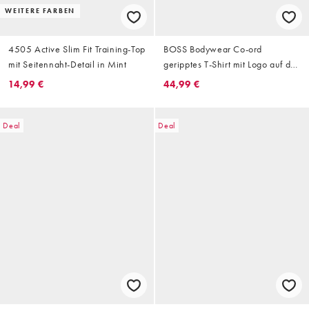
WEITERE FARBEN
4505 Active Slim Fit Training-Top
BOSS Bodywear Co-ord
mit Seitennaht-Detail in Mint
geripptes T-Shirt mit Logo auf der
Brust in Schwarz
14,99 €
44,99 €
Deal
Deal