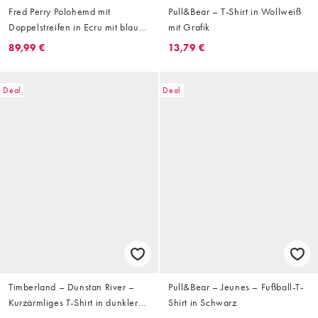
Fred Perry Polohemd mit
Pull&Bear – T-Shirt in Wollweiß
Doppelstreifen in Ecru mit blauen
mit Grafik
und marineblauen Abschlüssen
89,99 €
13,79 €
Deal
Deal
Timberland – Dunstan River –
Pull&Bear – Jeunes – Fußball-T-
Kurzärmliges T-Shirt in dunkler
Shirt in Schwarz