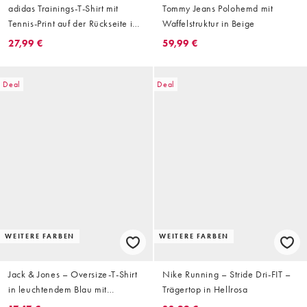
adidas Trainings-T-Shirt mit
Tommy Jeans Polohemd mit
Tennis-Print auf der Rückseite in
Waffelstruktur in Beige
Weiß
27,99 €
59,99 €
Deal
Deal
WEITERE FARBEN
WEITERE FARBEN
Jack & Jones – Oversize-T-Shirt
Nike Running – Stride Dri-FIT –
in leuchtendem Blau mit
Trägertop in Hellrosa
Landschaftsprint auf dem Rücken