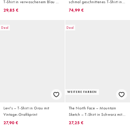
T-Shirt in verwaschenem Blau mit
schmal geschnittenes T-Shirt in
rotem Logo-Etikett
Weiß
29,85 €
74,99 €
Deal
Deal
WEITERE FARBEN
Levi's – T-Shirt in Grau mit
The North Face – Mountain
Vintage-Grafikprint
Sketch – T-Shirt in Schwarz mit
Rückenprint
27,90 €
27,25 €