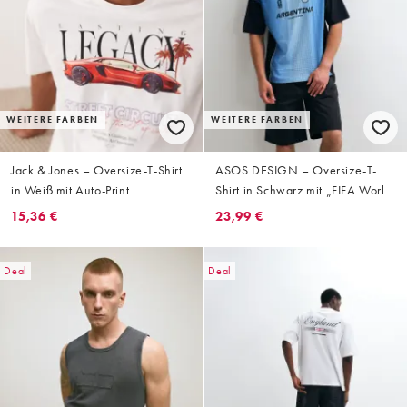
WEITERE FARBEN
WEITERE FARBEN
Jack & Jones – Oversize-T-Shirt
ASOS DESIGN – Oversize-T-
in Weiß mit Auto-Print
Shirt in Schwarz mit „FIFA World
Cup Argentina“-Print
15,36 €
23,99 €
Deal
Deal