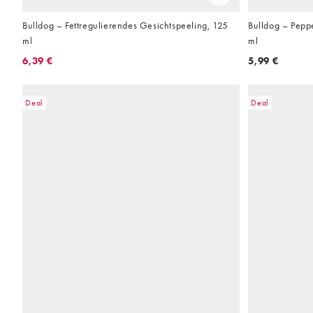
Bulldog – Fettregulierendes Gesichtspeeling, 125
Bulldog – Pepp
ml
ml
6,39 €
5,99 €
Deal
Deal