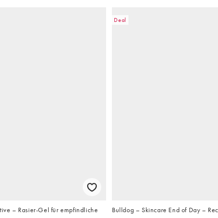
Deal
tive – Rasier-Gel für empfindliche
Bulldog – Skincare End of Day – Re