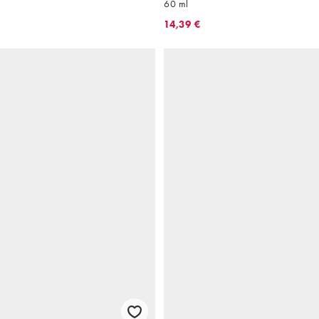
60 ml
14,39 €