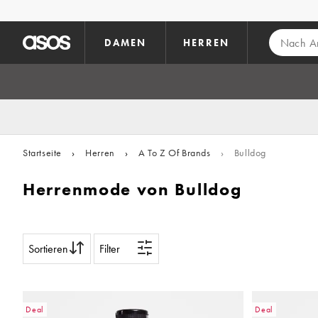
Zum Hauptinhalt überspringen
DAMEN
HERREN
Startseite
›
Herren
›
A To Z Of Brands
›
Bulldog
Herrenmode von Bulldog
Sortieren
Filter
Deal
Deal