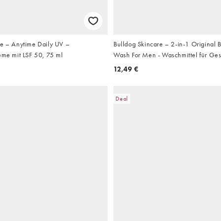
re – Anytime Daily UV –
Bulldog Skincare – 2-in-1 Original 
eme mit LSF 50, 75 ml
Wash For Men - Waschmittel für Gesi
300 ml
12,49 €
Deal