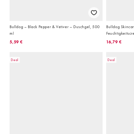
Bulldog – Black Pepper & Vetiver – Duschgel, 500
Bulldog Skinca
ml
Feuchtigkeitscr
5,59 €
16,79 €
Deal
Deal