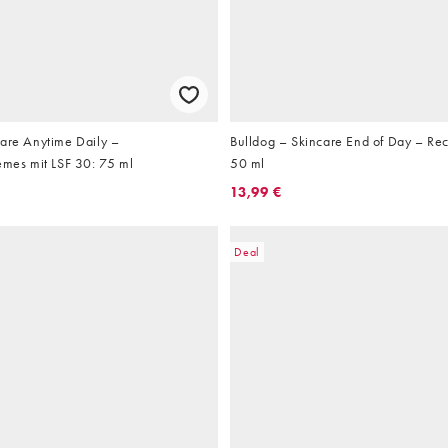
care Anytime Daily –
Bulldog – Skincare End of Day – Re
emes mit LSF 30: 75 ml
50 ml
13,99 €
Deal