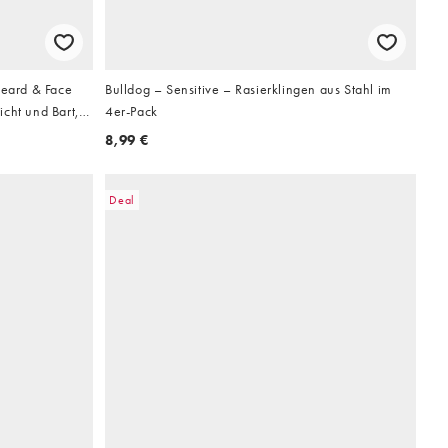
Beard & Face
Bulldog – Sensitive – Rasierklingen aus Stahl im
cht und Bart,
4er-Pack
8,99 €
Deal