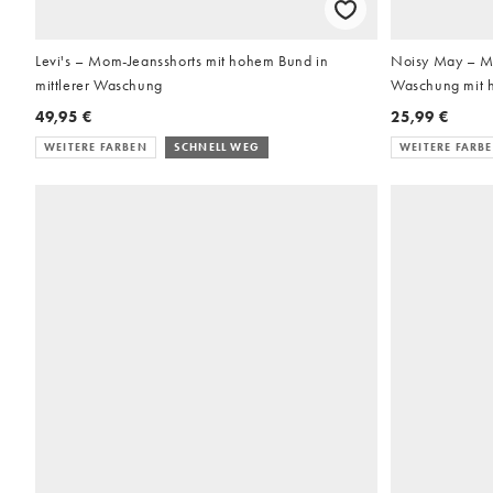
Levi's – Mom-Jeansshorts mit hohem Bund in
Noisy May – Mo
mittlerer Waschung
Waschung mit 
Saum
49,95 €
25,99 €
WEITERE FARBEN
SCHNELL WEG
WEITERE FARB