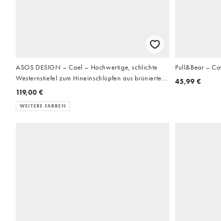
ASOS DESIGN – Cael – Hochwertige, schlichte
Pull&Bear – Co
Westernstiefel zum Hineinschlüpfen aus brüniertem
45,99 €
Leder in Braun
119,00 €
WEITERE FARBEN