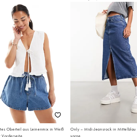
tes Oberteil aus Leinenmix in Weiß
Only – Midi-Jeansrock in Mittelblau 
 Vorderseite
vorne