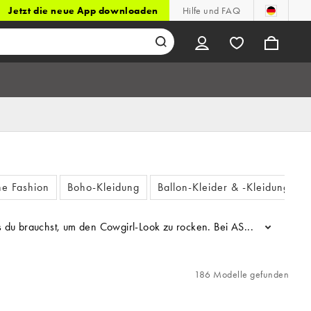
Jetzt die neue App downloaden
Hilfe und FAQ
he Fashion
Boho-Kleidung
Ballon-Kleider & -Kleidung
s du brauchst, um den Cowgirl-Look zu rocken. Bei ASOS DESIGN gibt
...
186 Modelle gefunden