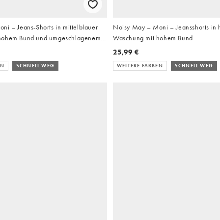
ni – Jeans-Shorts in mittelblauer
Noisy May – Moni – Jeansshorts in 
hohem Bund und umgeschlagenem
Waschung mit hohem Bund
25,99 €
EN
SCHNELL WEG
WEITERE FARBEN
SCHNELL WEG