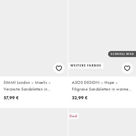
SCHNELL WEG
WEITERE FARBEN
SIMMI London – Maelis –
ASOS DESIGN – Hope –
Verzierte Sandaletten in
Filigrane Sandaletten in warmem
spiegelnder Goldoptik mit
Gold mit mittelhohem Absatz
57,99 €
32,99 €
Absatz
Deal