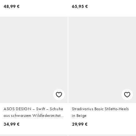
Zehensteg
48,99 €
65,95 €
ASOS DESIGN – Swift – Schuhe
Stradivarius Basic Stiletto-Heels
aus schwarzem Wildlederimitat
in Beige
mit Fersenriemen und
34,99 €
29,99 €
Blockabsatz