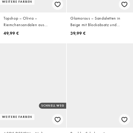
WEITERE FARBEN
Topshop – Olivia –
Glamorous – Sandaletten in
Riemchensandalen aus
Beige mit Blockabsatz und
Wildlederimitat in Taupe mit
Metalldetail
49,99 €
39,99 €
hohem Absatz und Kugeldetail
SCHNELL WEG
WEITERE FARBEN