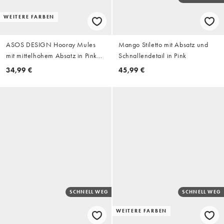
WEITERE FARBEN
ASOS DESIGN Hooray Mules
Mango Stiletto mit Absatz und
mit mittelhohem Absatz in Pink
Schnallendetail in Pink
mit Schlangenmuster
34,99 €
45,99 €
SCHNELL WEG
SCHNELL WEG
WEITERE FARBEN