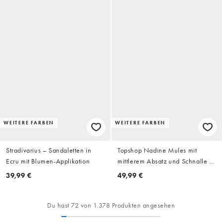
WEITERE FARBEN
WEITERE FARBEN
Stradivarius – Sandaletten in
Topshop Nadine Mules mit
Ecru mit Blumen-Applikation
mittlerem Absatz und Schnalle in
Schwarz
39,99 €
49,99 €
Du hast 72 von 1.378 Produkten angesehen