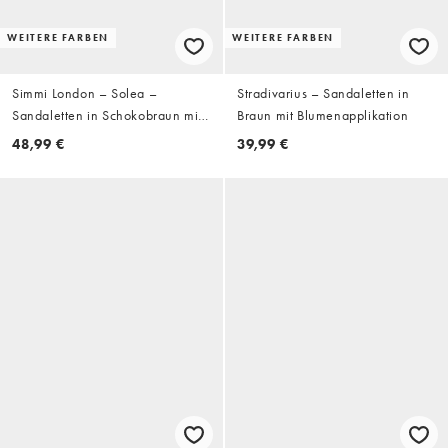
WEITERE FARBEN
WEITERE FARBEN
Simmi London – Solea –
Stradivarius – Sandaletten in
Sandaletten in Schokobraun mit
Braun mit Blumenapplikation
Zehensteg und Absatz
48,99 €
39,99 €