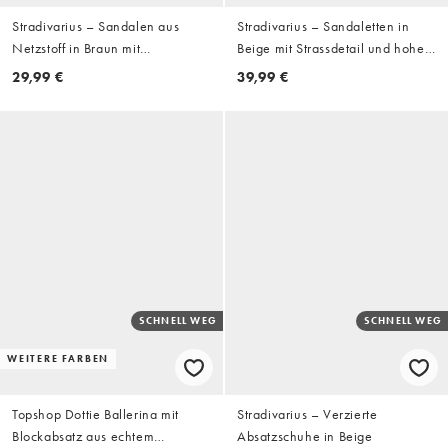
Stradivarius – Sandalen aus
Stradivarius – Sandaletten in
Netzstoff in Braun mit
Beige mit Strassdetail und hohem
Stilettoabsatz
Absatz
29,99 €
39,99 €
SCHNELL WEG
SCHNELL WEG
WEITERE FARBEN
Topshop Dottie Ballerina mit
Stradivarius – Verzierte
Blockabsatz aus echtem
Absatzschuhe in Beige