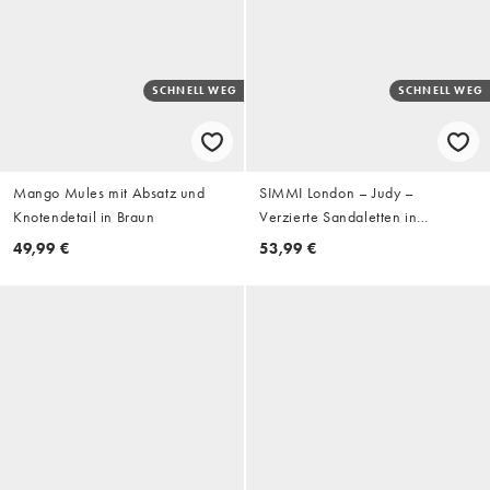
SCHNELL WEG
SCHNELL WEG
Mango Mules mit Absatz und
SIMMI London – Judy –
Knotendetail in Braun
Verzierte Sandaletten in
Goldoptik
49,99 €
53,99 €