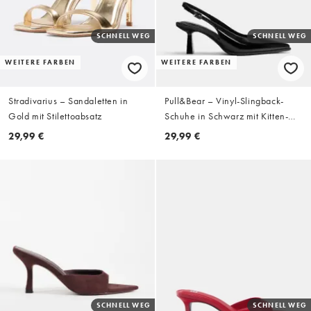
SCHNELL WEG
SCHNELL WEG
WEITERE FARBEN
WEITERE FARBEN
Stradivarius – Sandaletten in
Pull&Bear – Vinyl-Slingback-
Gold mit Stilettoabsatz
Schuhe in Schwarz mit Kitten-
Absatz
29,99 €
29,99 €
SCHNELL WEG
SCHNELL WEG