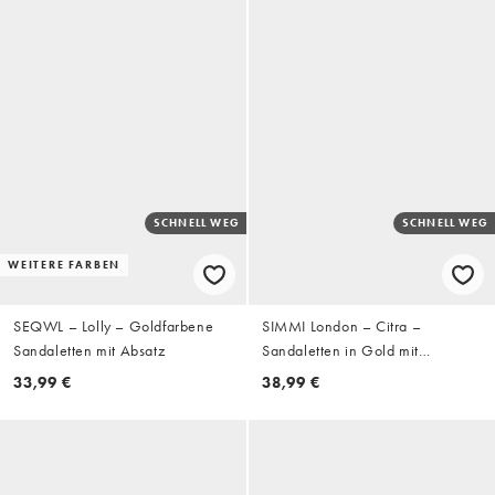
SCHNELL WEG
SCHNELL WEG
WEITERE FARBEN
SEQWL – Lolly – Goldfarbene
SIMMI London – Citra –
Sandaletten mit Absatz
Sandaletten in Gold mit
Blockabsatz
33,99 €
38,99 €