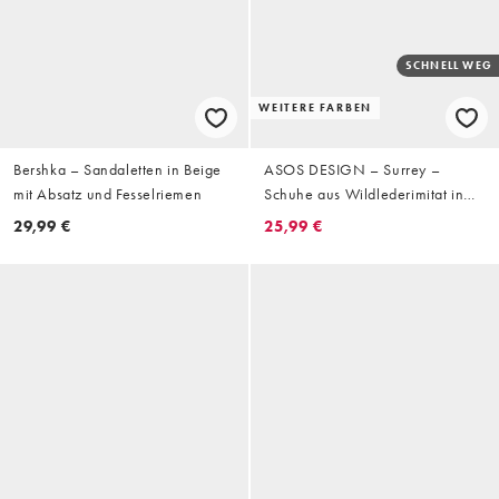
SCHNELL WEG
WEITERE FARBEN
Bershka – Sandaletten in Beige
ASOS DESIGN – Surrey –
mit Absatz und Fesselriemen
Schuhe aus Wildlederimitat in
Schwarz mit mittelhohem
29,99 €
25,99 €
Blockabsatz und Fersenriemchen