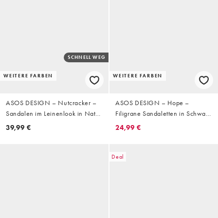
SCHNELL WEG
WEITERE FARBEN
WEITERE FARBEN
ASOS DESIGN – Nutcracker –
ASOS DESIGN – Hope –
Sandalen im Leinenlook in Natur
Filigrane Sandaletten in Schwarz
mit Knotendetail, Plateausohle
mit mittelhohem Stilettoabsatz
39,99 €
24,99 €
und Blockabsatz
Deal