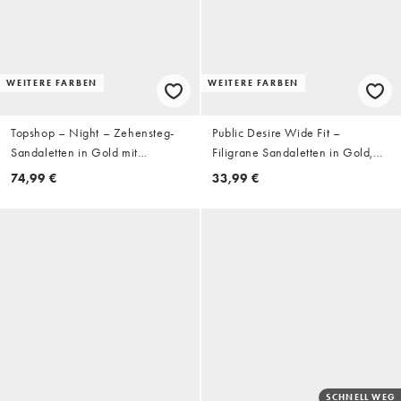
WEITERE FARBEN
WEITERE FARBEN
Topshop – Night – Zehensteg-
Public Desire Wide Fit –
Sandaletten in Gold mit
Filigrane Sandaletten in Gold,
Perlenverzierung und Absatz
weite Passform
74,99 €
33,99 €
SCHNELL WEG