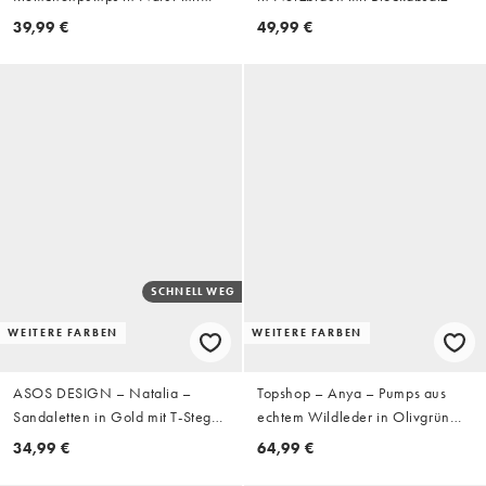
Flechtoptik und mittelhohem
39,99 €
49,99 €
Absatz
SCHNELL WEG
WEITERE FARBEN
WEITERE FARBEN
ASOS DESIGN – Natalia –
Topshop – Anya – Pumps aus
Sandaletten in Gold mit T-Steg
echtem Wildleder in Olivgrün
im Gitterdesign und hohem
mit Fersenriemen und hohem
34,99 €
64,99 €
Absatz
Absatz