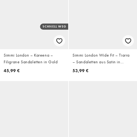
SCHNELL WEG
Simmi London – Kareena –
Simmi London Wide Fit – Tiarra
Filigrane Sandaletten in Gold
– Sandaletten aus Satin in
Schokobraun mit Schleife, weite
45,99 €
53,99 €
Passform