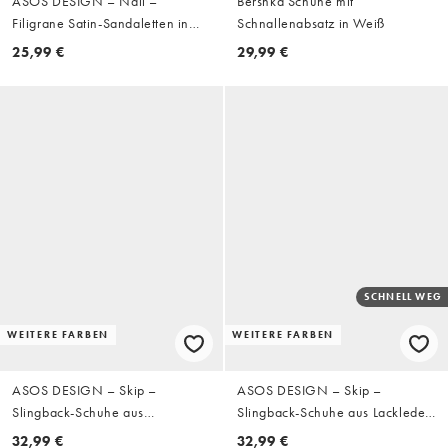
ASOS DESIGN – Nali –
Bershka Schuhe mit
Filigrane Satin-Sandaletten in
Schnallenabsatz in Weiß
Elfenbeinweiß
25,99 €
29,99 €
SCHNELL WEG
WEITERE FARBEN
WEITERE FARBEN
ASOS DESIGN – Skip –
ASOS DESIGN – Skip –
Slingback-Schuhe aus
Slingback-Schuhe aus Lackleder
Wildlederimitat in Schwarz mit
in Schwarz mit Kitten-Heel-
32,99 €
32,99 €