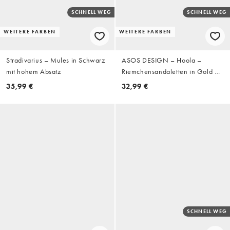
SCHNELL WEG
SCHNELL WEG
WEITERE FARBEN
WEITERE FARBEN
Stradivarius – Mules in Schwarz
ASOS DESIGN – Hoola –
mit hohem Absatz
Riemchensandaletten in Gold mit
Beinschnürung und mittelhohem
35,99 €
32,99 €
Absatz
SCHNELL WEG