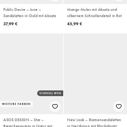
Public Desire – June –
Mango Mules mit Absatz und
Sandaletten in Gold mit Absatz
silbernem Schnallendetail in Rot
37,99 €
45,99 €
SCHNELL WEG
WEITERE FARBEN
ASOS DESIGN – Star –
New Look – Riemensandaletten
Riemchenpumps in Natur mit
in Nerzbraun mit Blockabsatz