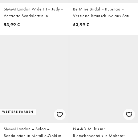
SIMMI London Wide Fit – Judy –
Be Mine Bridal – Rubinaa –
Verzierte Sandaletten in
Verzierte Brautschuhe aus Satin
Goldoptik, weite Passform
in Elfenbeinweiß mit Blockabsatz
53,99 €
53,99 €
WEITERE FARBEN
SIMMI London – Solea –
NA-KD Mules mit
Sandaletten in Metallic-Gold mit
Riemchendetails in Mohnrot