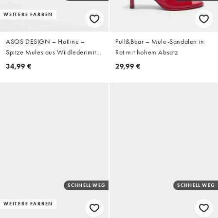
WEITERE FARBEN
ASOS DESIGN – Hotline –
Pull&Bear – Mule-Sandalen in
Spitze Mules aus Wildlederimitat
Rot mit hohem Absatz
in Schokobraun mit Absatz
34,99 €
29,99 €
SCHNELL WEG
SCHNELL WEG
WEITERE FARBEN