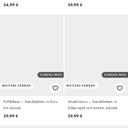
Wildleder in Taupe
54,99 €
39,99 €
SCHNELL WEG
SCHNELL WEG
WEITERE FARBEN
WEITERE FARBEN
Pull&Bear – Sandaletten in Ecru
Stradivarius – Sandaletten in
mit Absatz
Silberoptik mit hohem Absatz
29,99 €
29,99 €