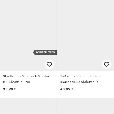
SCHNELL WEG
Stradivarius Slingback-Schuhe
SIMMI London – Sabrina –
mit Absatz in Ecru
Riemchen-Sandaletten in
Metallic-Gold
35,99 €
48,99 €