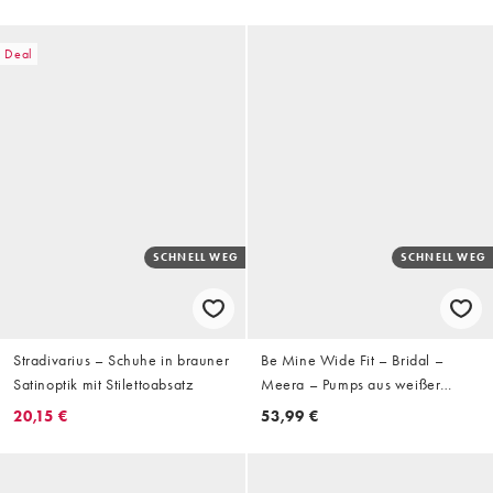
Deal
SCHNELL WEG
SCHNELL WEG
Stradivarius – Schuhe in brauner
Be Mine Wide Fit – Bridal –
Satinoptik mit Stilettoabsatz
Meera – Pumps aus weißer
Spitze mit spitzer Zehenpartie
20,15 €
53,99 €
und Absatz