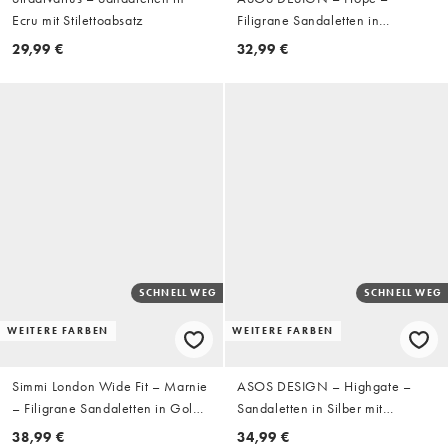
Ecru mit Stilettoabsatz
Filigrane Sandaletten in
Elfenbein mit mittelhohem
29,99 €
32,99 €
Stilettoabsatz
SCHNELL WEG
SCHNELL WEG
WEITERE FARBEN
WEITERE FARBEN
Simmi London Wide Fit – Marnie
ASOS DESIGN – Highgate –
– Filigrane Sandaletten in Gold,
Sandaletten in Silber mit
weite Passform
mittelhohem Blockabsatz
38,99 €
34,99 €