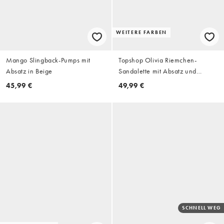
WEITERE FARBEN
Mango Slingback-Pumps mit
Topshop Olivia Riemchen-
Absatz in Beige
Sandalette mit Absatz und
Kugeldetail in Gold
45,99 €
49,99 €
SCHNELL WEG