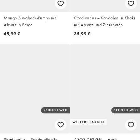
Mango Slingback-Pumps mit
Stradivarius – Sandalen in Khaki
Absatz in Beige
mit Absatz und Zierknoten
45,99 €
35,99 €
SCHNELL WEG
SCHNELL WEG
WEITERE FARBEN
Stradivarius – Sandaletten in
ASOS DESIGN – Hope –