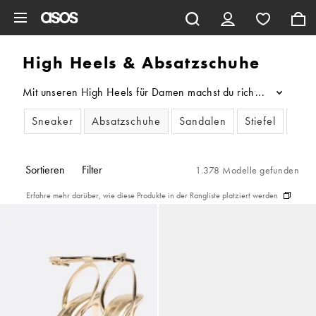
Zum Hauptinhalt überspringen
High Heels & Absatzschuhe
Mit unseren High Heels für Damen machst du richtig was her. O
...
Sneaker
Absatzschuhe
Sandalen
Stiefel
Fla
Sortieren
Filter
1.378 Modelle gefunden
Erfahre mehr darüber, wie diese Produkte in der Rangliste platziert werden