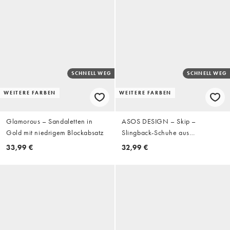
SCHNELL WEG
SCHNELL WEG
WEITERE FARBEN
WEITERE FARBEN
Glamorous – Sandaletten in
ASOS DESIGN – Skip –
Gold mit niedrigem Blockabsatz
Slingback-Schuhe aus
Wildlederimitat in Schokobraun
33,99 €
32,99 €
mit Kitten-Absatz