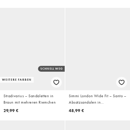
Kitten-Absatz
Absatz
SCHNELL WEG
WEITERE FARBEN
Stradivarius – Sandaletten in
Simmi London Wide Fit – Santo –
Braun mit mehreren Riemchen
Absatzsandalen in
Schokoladenbraun mit
29,99 €
48,99 €
Zehensteg