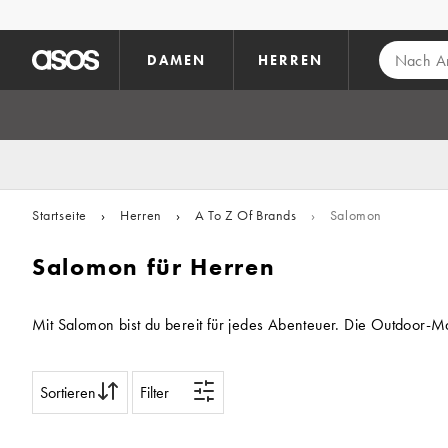
Zum Hauptinhalt überspringen
DAMEN
HERREN
Startseite
›
Herren
›
A To Z Of Brands
›
Salomon
Salomon für Herren
Mit Salomon bist du bereit für jedes Abenteuer. Die Outdoor-
Sortieren
Filter