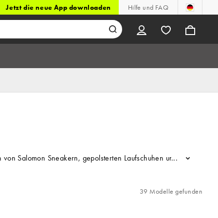
Jetzt die neue App downloaden
Hilfe und FAQ
ektion von Salomon Sneakern, gepolsterten Laufschuhen und strapazi
...
39 Modelle gefunden