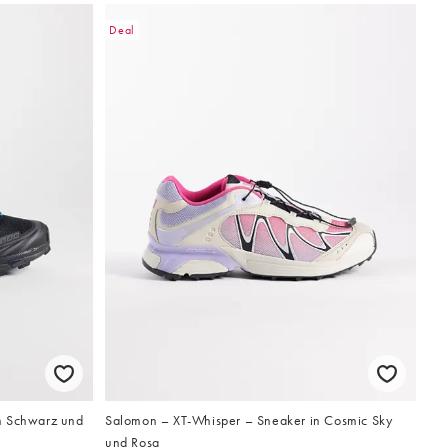
Deal
n Schwarz und
Salomon – XT-Whisper – Sneaker in Cosmic Sky
und Rosa