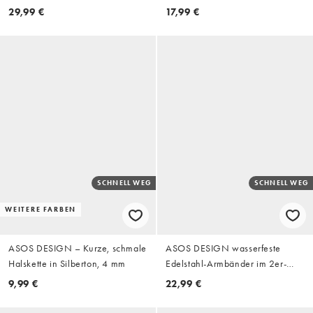
Pack mit Kugelkette und ovalem
Ketten in Silber
29,99 €
17,99 €
Sonnenanhänger in Gold
SCHNELL WEG
SCHNELL WEG
WEITERE FARBEN
ASOS DESIGN – Kurze, schmale
ASOS DESIGN wasserfeste
Halskette in Silberton, 4 mm
Edelstahl-Armbänder im 2er-
Pack mit schmaler, abgerundeter
9,99 €
22,99 €
Perlenkette und Panzerkette in
Gold