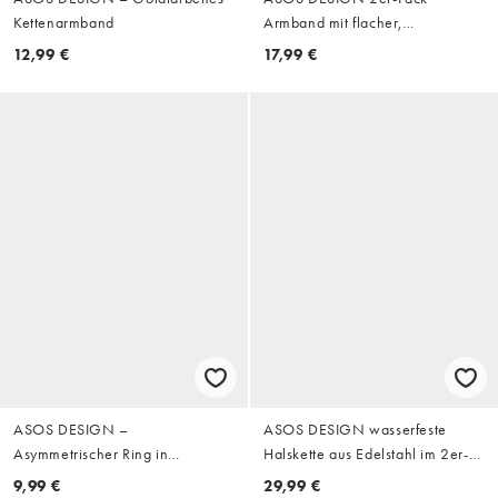
Kettenarmband
Armband mit flacher,
abgerundeter Kante, Perlen- und
12,99 €
17,99 €
Kettenelementen in Blau
ASOS DESIGN –
ASOS DESIGN wasserfeste
Asymmetrischer Ring in
Halskette aus Edelstahl im 2er-
geschmolzener Silberoptik
Pack mit Sternanhänger in Silber
9,99 €
29,99 €