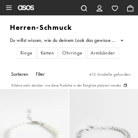
Zum Hauptinhalt überspringen
Herren-Schmuck
Du willst wissen, wie du deinem Look das gewisse Etwas verpa
...
Ringe
Ketten
Ohrringe
Armbänder
Sortieren
Filter
413 Modelle gefunden
Erfahre mehr darüber, wie diese Produkte in der Rangliste platziert werden