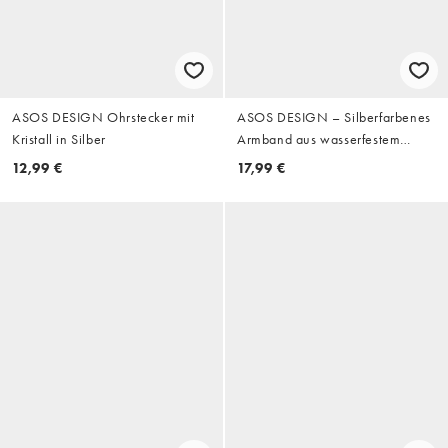
ASOS DESIGN Ohrstecker mit
ASOS DESIGN – Silberfarbenes
Kristall in Silber
Armband aus wasserfestem
Edelstahl mit eckigen
12,99 €
17,99 €
Kettengliedern