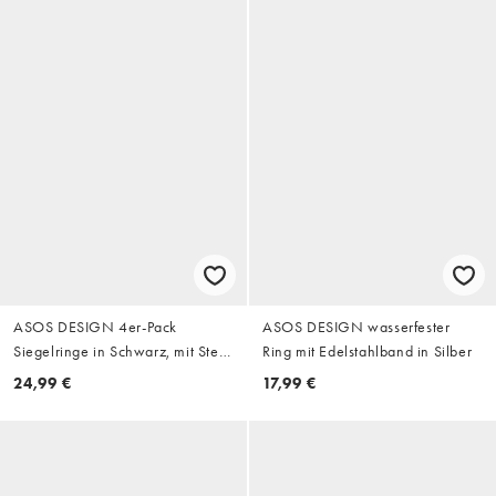
ASOS DESIGN 4er-Pack
ASOS DESIGN wasserfester
Siegelringe in Schwarz, mit Stein
Ring mit Edelstahlband in Silber
und Blumenmotiv, in Antikgold
24,99 €
17,99 €