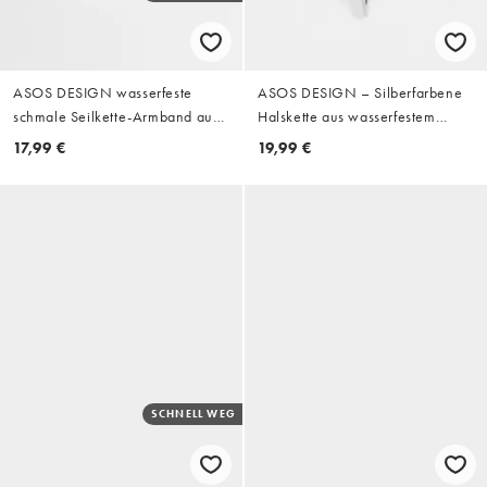
ASOS DESIGN wasserfeste
ASOS DESIGN – Silberfarbene
schmale Seilkette-Armband aus
Halskette aus wasserfestem
Edelstahl in Silber
Edelstahl mit zwei
17,99 €
19,99 €
Sternanhängern
SCHNELL WEG