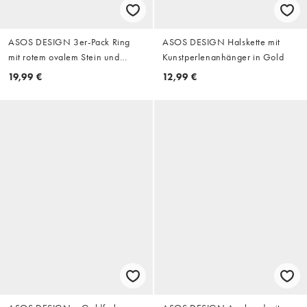
ASOS DESIGN 3er-Pack Ring
ASOS DESIGN Halskette mit
mit rotem ovalem Stein und
Kunstperlenanhänger in Gold
gedrehtem Ring in Silber
19,99 €
12,99 €