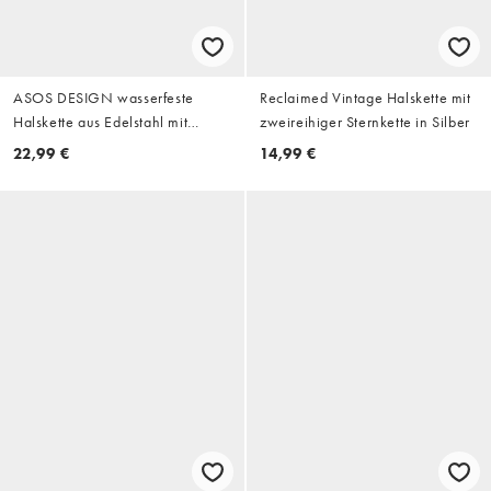
ASOS DESIGN wasserfeste
Reclaimed Vintage Halskette mit
Halskette aus Edelstahl mit
zweireihiger Sternkette in Silber
quadratischem Lapislazuli-
22,99 €
14,99 €
Anhänger in Gold