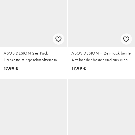
ASOS DESIGN 2er-Pack
ASOS DESIGN – 2er-Pack bunte
Halskette mit geschmolzenem
Armbänder bestehend aus einer
und Stein-Anhänger in Silber
Gliederkette und einem
17,99 €
17,99 €
Armband mit Kunstperlen und
Halbedelstein-Mix