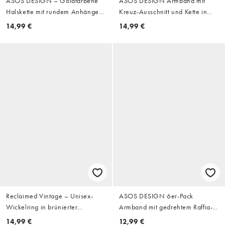
ASOS DESIGN – Goldfarbene
ASOS DESIGN Armband mit
Halskette mit rundem Anhänger
Kreuz-Ausschnitt und Kette in
in geschmolzenem Design
Silber
14,99 €
14,99 €
Reclaimed Vintage – Unisex-
ASOS DESIGN 6er-Pack
Wickelring in brünierter
Armband mit gedrehtem Raffia-
Goldoptik mit grünem
Kordelzug in Mehrfarbig
14,99 €
12,99 €