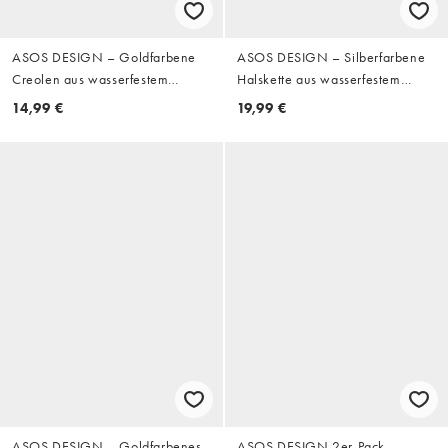
ASOS DESIGN – Goldfarbene
ASOS DESIGN – Silberfarbene
Creolen aus wasserfestem
Halskette aus wasserfestem
Edelstahl mit Strasssteinen
Edelstahl mit abstraktem
14,99 €
19,99 €
Sternanhänger
ASOS DESIGN – Goldfarbenes
ASOS DESIGN 2er-Pack