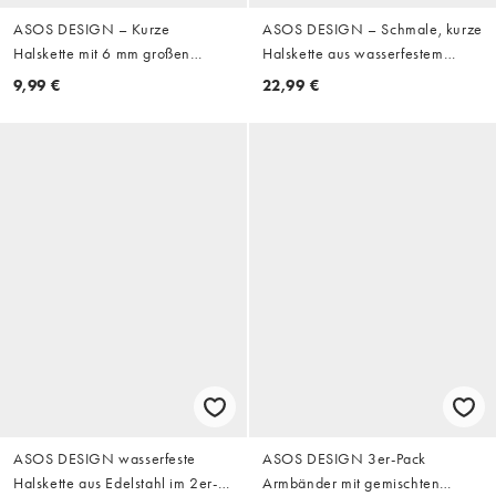
ASOS DESIGN – Kurze
ASOS DESIGN – Schmale, kurze
Halskette mit 6 mm großen
Halskette aus wasserfestem
Kunstperlen aus Glas in Weiß
Edelstahl in Silberoptik, 4 mm
9,99 €
22,99 €
ASOS DESIGN wasserfeste
ASOS DESIGN 3er-Pack
Halskette aus Edelstahl im 2er-
Armbänder mit gemischten