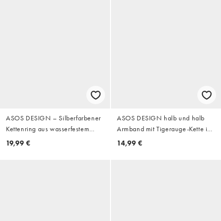
ASOS DESIGN – Silberfarbener
ASOS DESIGN halb und halb
Kettenring aus wasserfestem
Armband mit Tigerauge-Kette in
Edelstahl
Gold
19,99 €
14,99 €