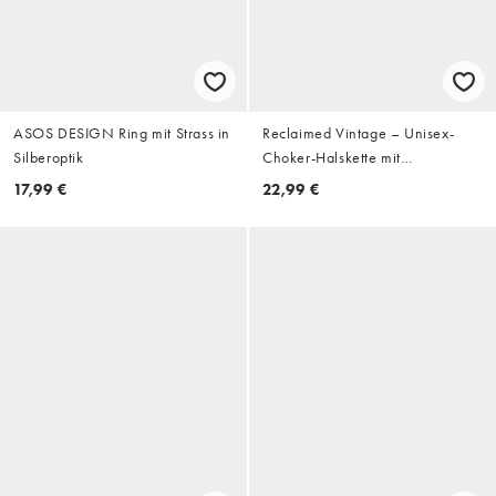
ASOS DESIGN Ring mit Strass in
Reclaimed Vintage – Unisex-
Silberoptik
Choker-Halskette mit
Strasssteinen
17,99 €
22,99 €