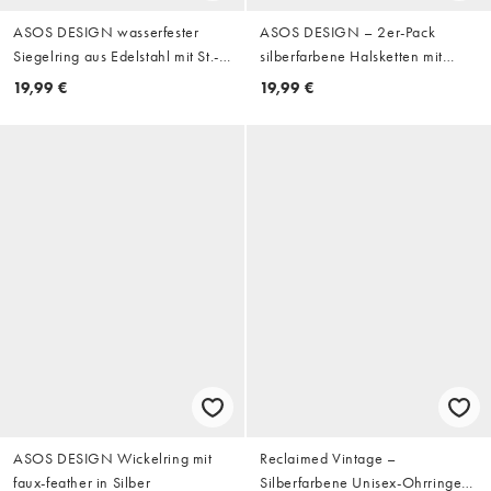
ASOS DESIGN wasserfester
ASOS DESIGN – 2er-Pack
Siegelring aus Edelstahl mit St.-
silberfarbene Halsketten mit
Chris-Symbol in antikem Silber
Kunstperlen und Münzanhänger
19,99 €
19,99 €
ASOS DESIGN Wickelring mit
Reclaimed Vintage –
faux-feather in Silber
Silberfarbene Unisex-Ohrringe