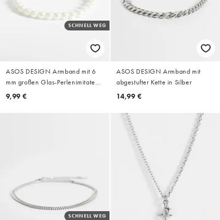
SCHNELL WEG
ASOS DESIGN Armband mit 6
ASOS DESIGN Armband mit
mm großen Glas-Perlenimitaten
abgestufter Kette in Silber
in Weiß
9,99 €
14,99 €
SCHNELL WEG