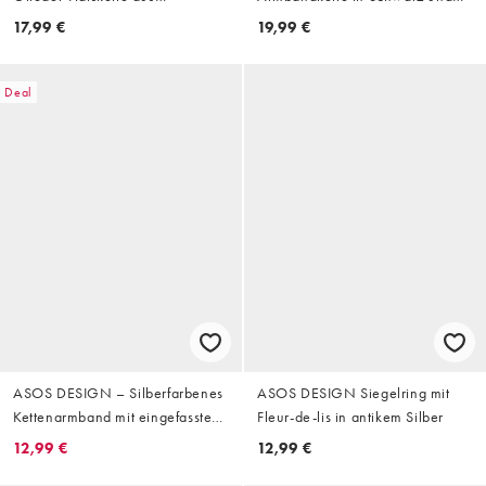
wasserfestem Edelstahl
mit Tigerauge-Perlen in
17,99 €
19,99 €
Gunmetal-Silber
Deal
ASOS DESIGN – Silberfarbenes
ASOS DESIGN Siegelring mit
Kettenarmband mit eingefassten
Fleur-de-lis in antikem Silber
Steinen
12,99 €
12,99 €