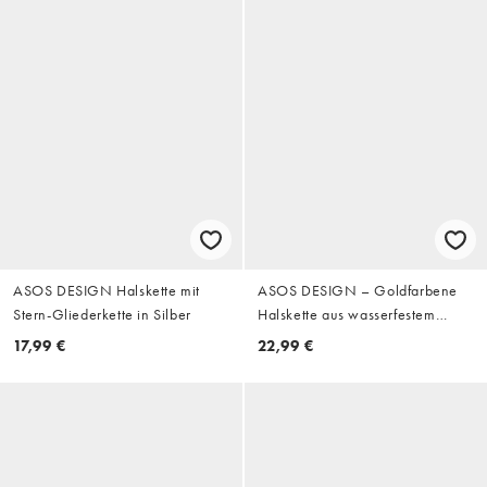
ASOS DESIGN Halskette mit
ASOS DESIGN – Goldfarbene
Stern-Gliederkette in Silber
Halskette aus wasserfestem
Edelstahl mit zwei Anhängern
17,99 €
22,99 €