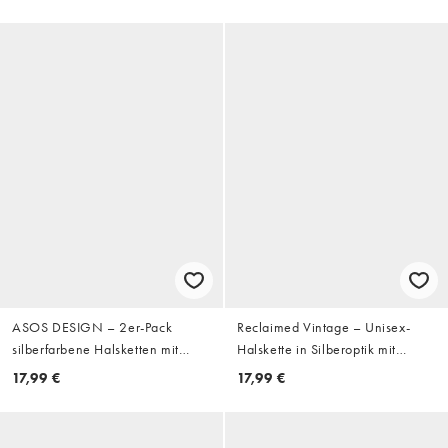
ASOS DESIGN – 2er-Pack
Reclaimed Vintage – Unisex-
silberfarbene Halsketten mit
Halskette in Silberoptik mit
Perlendesign und
Sternanhänger
17,99 €
17,99 €
Sonnenanhänger