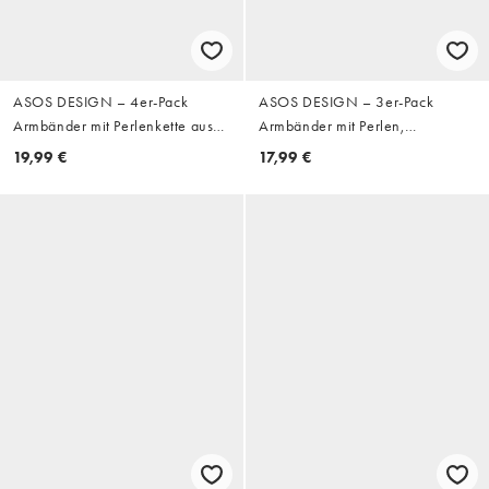
ASOS DESIGN – 4er-Pack
ASOS DESIGN – 3er-Pack
Armbänder mit Perlenkette aus
Armbänder mit Perlen,
Tigerauge und geflochtenes
Steinsplittern und Kettendesign
19,99 €
17,99 €
Kunstleder in Antikgoldoptik
in verschiedenen Farben