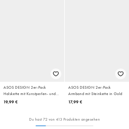
ASOS DESIGN 2er-Pack
ASOS DESIGN 2er-Pack
Halskette mit Kunstperlen- und
Armband mit Steinkette in Gold
Muschelanhänger in Gold
19,99 €
17,99 €
Du hast 72 von 413 Produkten angesehen