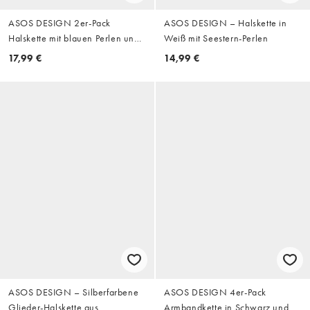
ASOS DESIGN 2er-Pack
ASOS DESIGN – Halskette in
Halskette mit blauen Perlen und
Weiß mit Seestern-Perlen
ovalem Anhänger in Silber
17,99 €
14,99 €
ASOS DESIGN – Silberfarbene
ASOS DESIGN 4er-Pack
Glieder-Halskette aus
Armbandkette in Schwarz und