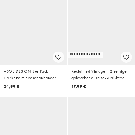
WEITERE FARBEN
ASOS DESIGN 3er-Pack
Reclaimed Vintage – 2-reihige
Halskette mit Rosenanhänger
goldfarbene Unisex-Halskette mit
und Tigerauge-Perlenoptik in
Tigerauge-Schmuckstein
24,99 €
17,99 €
Silber