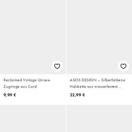
Reclaimed Vintage Unisex-
ASOS DESIGN – Silberfarbene
Zugringe aus Cord
Halskette aus wasserfestem
Edelstahl mit Federanhänger
9,99 €
22,99 €