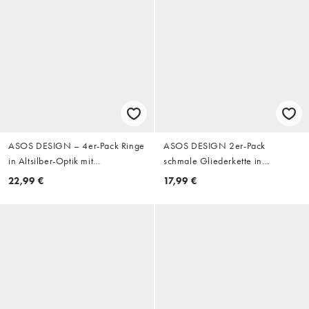
ASOS DESIGN – 4er-Pack Ringe
ASOS DESIGN 2er-Pack
in Altsilber-Optik mit
schmale Gliederkette in
Kreuzdesign, verdrehter Optik
Gunmetal und Rhodiumsilber
22,99 €
17,99 €
und Kettendesign