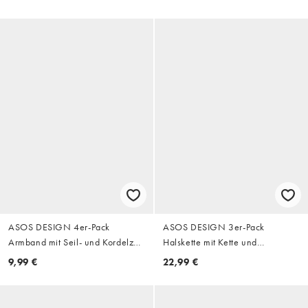
Schmuckstein
ASOS DESIGN 4er-Pack
ASOS DESIGN 3er-Pack
Armband mit Seil- und Kordelzug
Halskette mit Kette und
in Mehrfarbig
Kunstperlen in Silber
9,99 €
22,99 €