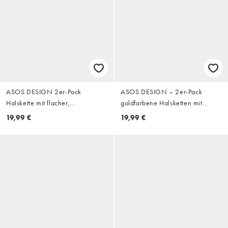
ASOS DESIGN 2er-Pack
ASOS DESIGN – 2er-Pack
Halskette mit flacher,
goldfarbene Halsketten mit
abgerundeter Kante, Perlen- und
perlenbesetzten Stein- und
19,99 €
19,99 €
Seilkette in Blau
Sonnenanhängern