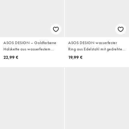
ASOS DESIGN – Goldfarbene
ASOS DESIGN wasserfester
Halskette aus wasserfestem
Ring aus Edelstahl mit gedrehter
Edelstahl mit Kreuzanhänger mit
schlichter Ringschiene in Gold
22,99 €
19,99 €
Citrin-Kristallsteinen