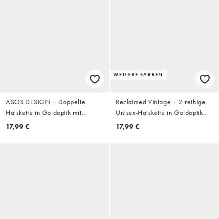
WEITERE FARBEN
ASOS DESIGN – Doppelte
Reclaimed Vintage – 2-reihige
Halskette in Goldoptik mit
Unisex-Halskette in Goldoptik
Kreuzanhänger und St.
mit Anhänger in Grün
17,99 €
17,99 €
Christopherus-Anhänger