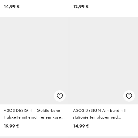
mit geschmolzenem Creolen-
14,99 €
12,99 €
Design
ASOS DESIGN – Goldfarbene
ASOS DESIGN Armband mit
Halskette mit emailliertem Rosen-
stationierten blauen und
und St. Christopherus-Anhänger
anthrazitfarbenen Kristallen in
19,99 €
14,99 €
Gold