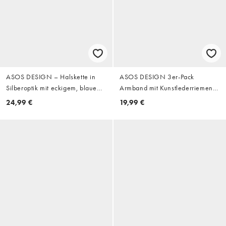
ASOS DESIGN – Halskette in
ASOS DESIGN 3er-Pack
Silberoptik mit eckigem, blauem
Armband mit Kunstlederriemen
Schmucksteinbesatz
und braunen
24,99 €
19,99 €
Halbedelsteinperlen in Schwarz