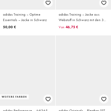
adidas Training – Optime
adidas Training – Jacke aus
Essentials – Jacke in Schwarz
Webstoff in Schwarz mit den 3
Streifen
50,00 €
Von
46,75 €
WEITERE FARBEN
adidas Performance – Adi365
adidas Originals – Pleather SST