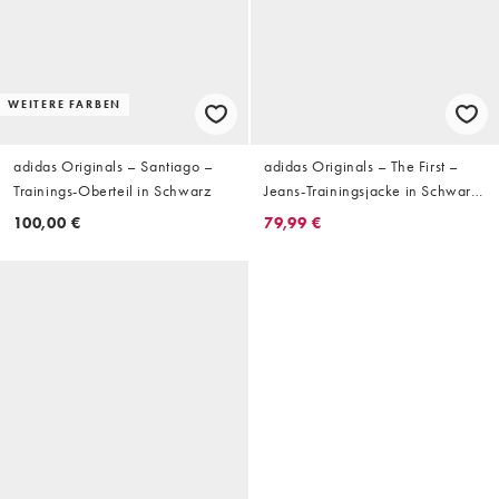
WEITERE FARBEN
adidas Originals – Santiago –
adidas Originals – The First –
Trainings-Oberteil in Schwarz
Jeans-Trainingsjacke in Schwarz
und Grau
100,00 €
79,99 €