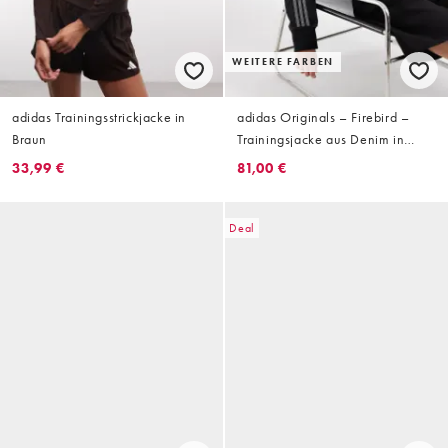
WEITERE FARBEN
adidas Trainingsstrickjacke in
adidas Originals – Firebird –
Braun
Trainingsjacke aus Denim in
Schwarz
33,99 €
81,00 €
Deal