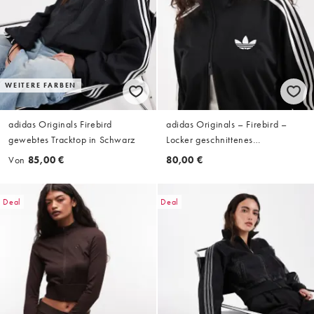
WEITERE FARBEN
adidas Originals Firebird
adidas Originals – Firebird –
gewebtes Tracktop in Schwarz
Locker geschnittenes
Trainingsoberteil in
Von
85,00 €
80,00 €
Schwarz/Weiß
Deal
Deal