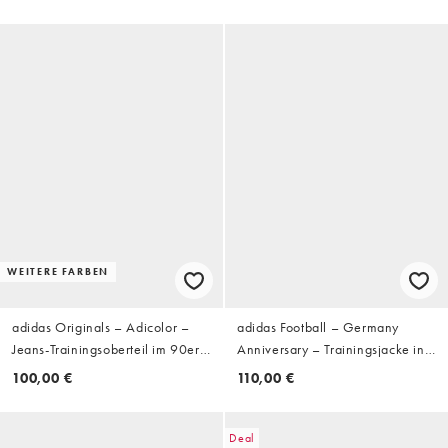
WEITERE FARBEN
adidas Originals – Adicolor –
adidas Football – Germany
Jeans-Trainingsoberteil im 90er-
Anniversary – Trainingsjacke in
Stil in Schwarz
Schwarz
100,00 €
110,00 €
Deal