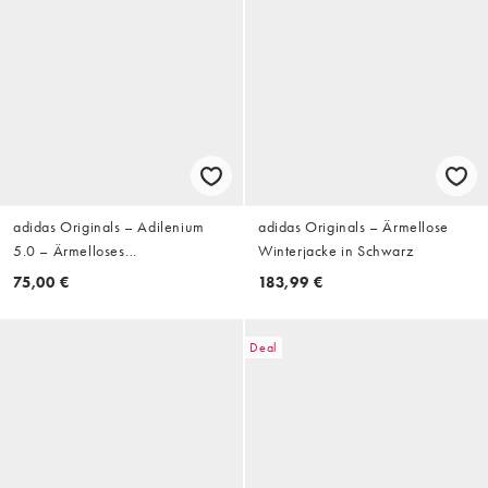
adidas Originals – Adilenium
adidas Originals – Ärmellose
5.0 – Ärmelloses
Winterjacke in Schwarz
Trainingsoberteil in Schwarz
75,00 €
183,99 €
Deal