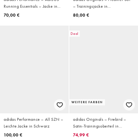
Running Essentials – Jacke in
– Trainingsjacke in
Schwarz
Schwarz/Kastanienbraun
70,00 €
80,00 €
Deal
WEITERE FARBEN
adidas Performance – All SZN –
adidas Originals – Firebird –
Leichte Jacke in Schwarz
Satin-Trainingsoberteil in
Schwarz mit Spitzensaum
100,00 €
74,99 €