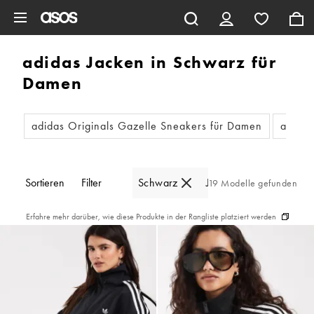
Zum Hauptinhalt überspringen
adidas Jacken in Schwarz für
Damen
adidas Originals Gazelle Sneakers für Damen
adidas
Sortieren
Filter
Schwarz
Jacken
19 Modelle gefunden
Erfahre mehr darüber, wie diese Produkte in der Rangliste platziert werden