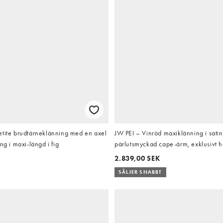
etite brudtärneklänning med en axel
JW PEI – Vinröd maxiklänning i sati
ng i maxi-längd i fig
pärlutsmyckad cape-ärm, exklusivt
2.839,00 SEK
SÄLJER SNABBT