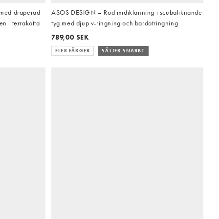
 med draperad
ASOS DESIGN – Röd midiklänning i scubaliknande
n i terrakotta
tyg med djup v-ringning och bardotringning
789,00 SEK
FLER FÄRGER
SÄLJER SNABBT