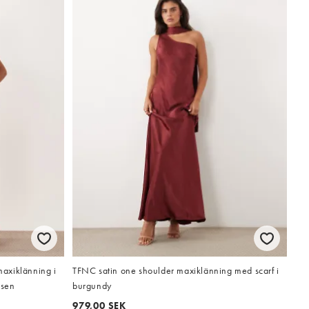
axiklänning i
TFNC satin one shoulder maxiklänning med scarf i
lsen
burgundy
979,00 SEK