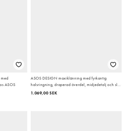
n med
ASOS DESIGN maxiklänning med fyrkantig
 hos ASOS
halsringning, draperad överdel, midjedetalj och slits
i sidan i orange
1.069,00 SEK