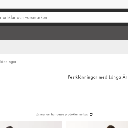
länningar
Festklänningar med Långa Ä
Läs mer om hur dessa produkter rankas