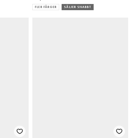
FLER FÄRGER
SÄLJER SNABBT