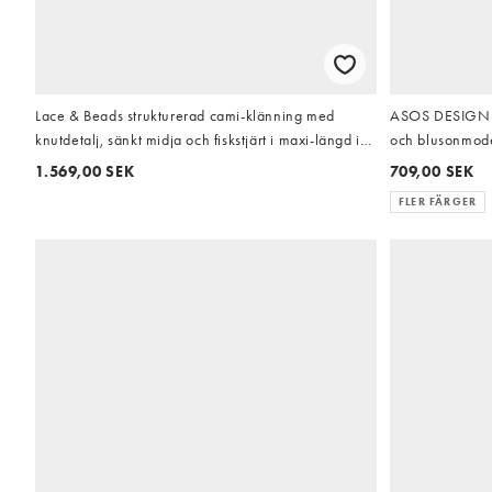
Lace & Beads strukturerad cami-klänning med
ASOS DESIGN s
knutdetalj, sänkt midja och fiskstjärt i maxi-längd i
och blusonmode
djup karmosinröd
1.569,00 SEK
709,00 SEK
FLER FÄRGER