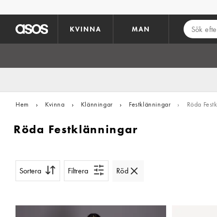
Hoppa till det huvudsakliga innehållet
KVINNA
MAN
Hem
›
Kvinna
›
Klänningar
›
Festklänningar
›
Röda Festk
Röda Festklänningar
Sortera
Filtrera
Röd