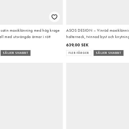
atin maxiklänning med hög krage
ASOS DESIGN – Vinröd maxiklänni
ll med utsvängda ärmar i rött
halterneck, tvinnad byst och knytning
639,00 SEK
SÄLJER SNABBT
FLER FÄRGER
SÄLJER SNABBT