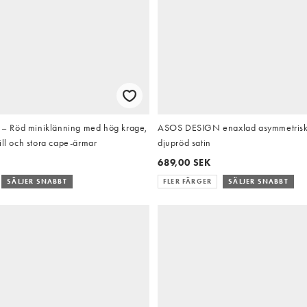
 Röd miniklänning med hög krage,
ASOS DESIGN enaxlad asymmetrisk 
ill och stora cape-ärmar
djupröd satin
689,00 SEK
SÄLJER SNABBT
FLER FÄRGER
SÄLJER SNABBT