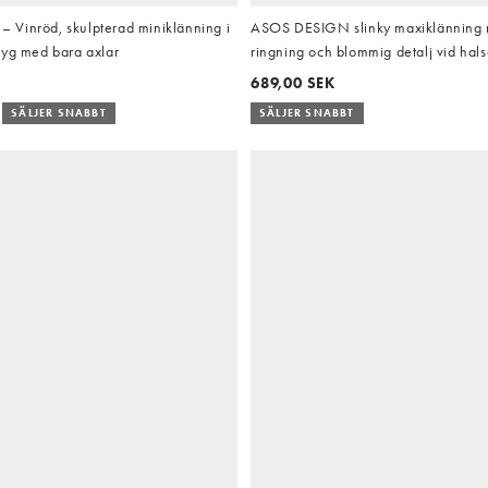
Vinröd, skulpterad miniklänning i
ASOS DESIGN slinky maxiklänning
tyg med bara axlar
ringning och blommig detalj vid halse
689,00 SEK
SÄLJER SNABBT
SÄLJER SNABBT