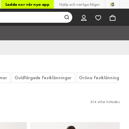
Ladda ner vår nya app
Hjälp och vanliga frågor
rmar
Guldfärgade Festklänningar
Gröna Festklänningar
614 stilar hittades