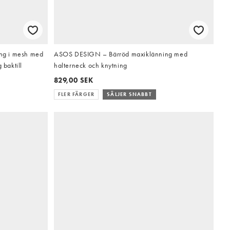
ng i mesh med
ASOS DESIGN – Bärröd maxiklänning med
 baktill
halterneck och knytning
829,00 SEK
FLER FÄRGER
SÄLJER SNABBT