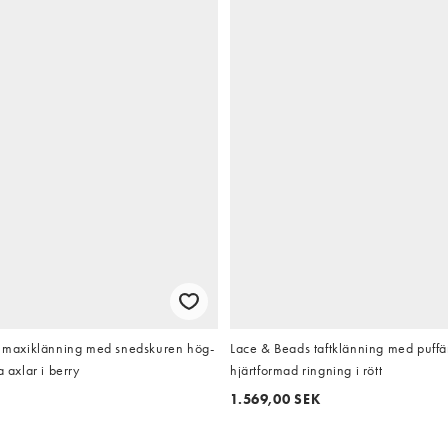
axiklänning med snedskuren hög-
Lace & Beads taftklänning med puff
a axlar i berry
hjärtformad ringning i rött
1.569,00 SEK