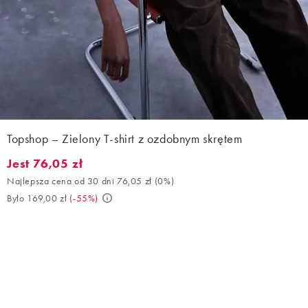
Topshop – Zielony T-shirt z ozdobnym skrętem
Jest 76,05 zł
Jest 76,05 zł. Najlepsza cena od 30 dni 76,05 zł (0%). Było 169,
Najlepsza cena od 30 dni 76,05 zł
(
0%
)
Było 169,00 zł
(
-55%
)