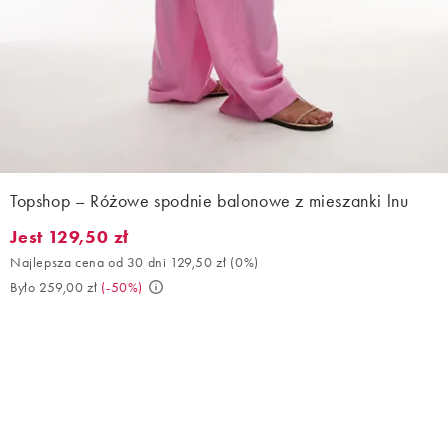
Topshop – Różowe spodnie balonowe z mieszanki lnu
Jest 129,50 zł
Jest 129,50 zł. Najlepsza cena od 30 dni 129,50 zł (0%). Było 25
Najlepsza cena od 30 dni 129,50 zł
(
0%
)
Było 259,00 zł
(
-50%
)