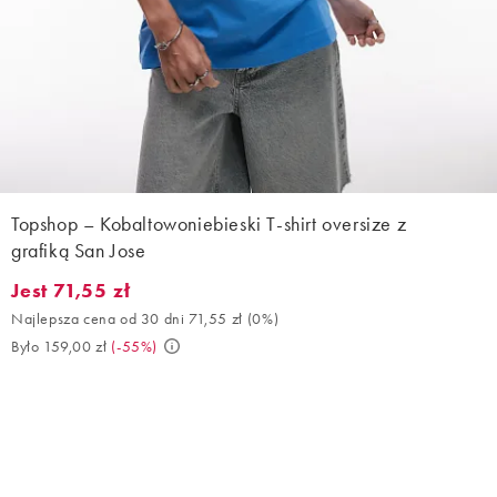
Topshop – Kobaltowoniebieski T-shirt oversize z
grafiką San Jose
Jest 71,55 zł
Jest 71,55 zł. Najlepsza cena od 30 dni 71,55 zł (0%). Było 159,0
Najlepsza cena od 30 dni 71,55 zł
(
0%
)
Było 159,00 zł
(
-55%
)