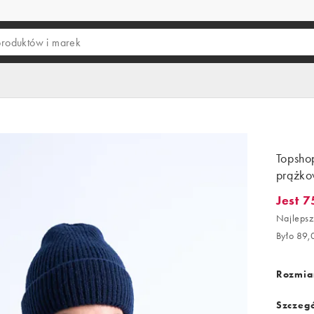
Topsho
prążko
Jest 7
Jest 75,
Najlepsz
Było 89,
Rozmiar
Szczegó