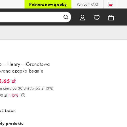
Pobierz nową apkę
Pomoc i FAQ
p – Henry – Granatowa
wana czapka beanie
5,65 zł
65 zł. Najlepsza cena od 30 dni 75,65 zł (0%). Było 89,00 zł. (-15
a cena od 30 dni 75,65 zł
(
0%
)
00 zł
(
-15%
)
 i fason
ły produktu