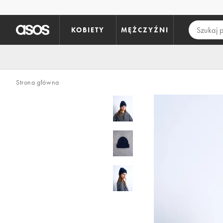
Pomiń i przejdź do głównej zawartości
KOBIETY
MĘŻCZYŹNI
Strona główna