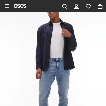
Pomiń i przejdź do głównej zawartości