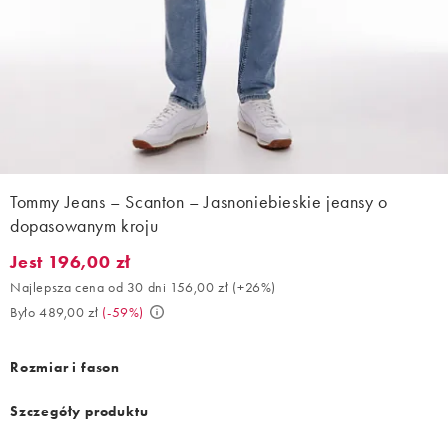
Tommy Jeans – Scanton – Jasnoniebieskie jeansy o
dopasowanym kroju
Jest 196,00 zł
Jest 196,00 zł. Najlepsza cena od 30 dni 156,00 zł (+26%). Było
Najlepsza cena od 30 dni 156,00 zł
(
+26%
)
Było 489,00 zł
(
-59%
)
Rozmiar i fason
Szczegóły produktu