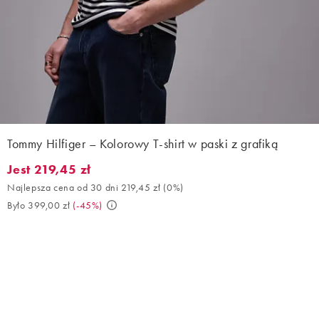
Tommy Hilfiger – Kolorowy T-shirt w paski z grafiką
Jest 219,45 zł
Jest 219,45 zł. Najlepsza cena od 30 dni 219,45 zł (0%). Było 39
Najlepsza cena od 30 dni 219,45 zł
(
0%
)
Było 399,00 zł
(
-45%
)