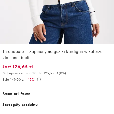
Threadbare – Zapinany na guziki kardigan w kolorze
złamanej bieli
Jest 126,65 zł
Jest 126,65 zł. Najlepsza cena od 30 dni 126,65 zł (0%). Było 14
Najlepsza cena od 30 dni 126,65 zł
(
0%
)
Było 149,00 zł
(
-15%
)
Rozmiar i fason
Szczegóły produktu